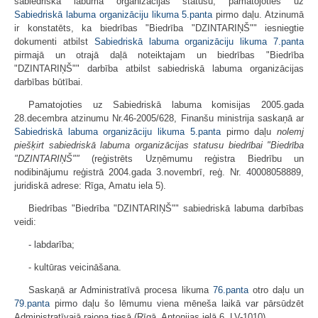
sabiedriskā labuma organizācijas statusu, pamatojoties uz
Sabiedriskā labuma organizāciju likuma
5.panta
pirmo daļu. Atzinumā
ir konstatēts, ka biedrības "Biedrība "DZINTARIŅŠ"" iesniegtie
dokumenti atbilst
Sabiedriskā labuma organizāciju likuma
7.panta
pirmajā un otrajā daļā noteiktajam un biedrības "Biedrība
"DZINTARIŅŠ"" darbība atbilst sabiedriskā labuma organizācijas
darbības būtībai.
Pamatojoties uz Sabiedriskā labuma komisijas 2005.gada
28.decembra atzinumu Nr.46-2005/628, Finanšu ministrija saskaņā ar
Sabiedriskā labuma organizāciju likuma
5.panta
pirmo daļu
nolemj
piešķirt sabiedriskā labuma organizācijas statusu biedrībai "Biedrība
"DZINTARIŅŠ""
(reģistrēts Uzņēmumu reģistra Biedrību un
nodibinājumu reģistrā 2004.gada 3.novembrī, reģ. Nr. 40008058889,
juridiskā adrese: Rīga, Amatu iela 5).
Biedrības "Biedrība "DZINTARIŅŠ"" sabiedriskā labuma darbības
veidi:
- labdarība;
- kultūras veicināšana.
Saskaņā ar Administratīvā procesa likuma
76.panta
otro daļu un
79.panta
pirmo daļu šo lēmumu viena mēneša laikā var pārsūdzēt
Administratīvajā rajona tiesā (Rīgā, Antonijas ielā 6, LV-1010).