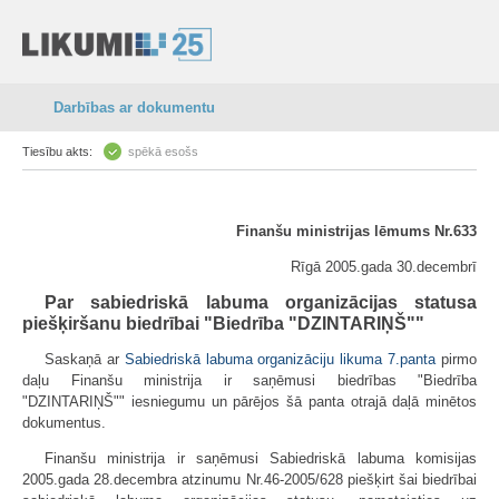
Darbības ar dokumentu
Tiesību akts:
spēkā esošs
Finanšu ministrijas lēmums Nr.633
Rīgā 2005.gada 30.decembrī
Par sabiedriskā labuma organizācijas statusa
piešķiršanu biedrībai "Biedrība "DZINTARIŅŠ""
Saskaņā ar
Sabiedriskā labuma organizāciju likuma
7.panta
pirmo
daļu Finanšu ministrija ir saņēmusi biedrības "Biedrība
"DZINTARIŅŠ"" iesniegumu un pārējos šā panta otrajā daļā minētos
dokumentus.
Finanšu ministrija ir saņēmusi Sabiedriskā labuma komisijas
2005.gada 28.decembra atzinumu Nr.46-2005/628 piešķirt šai biedrībai