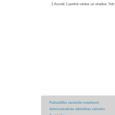
2.Aizstāt 2.punktā vārdus un skaitļus "lī
Pašvaldību saistošie noteikumi
Administratīvās atbildības ceļvedis