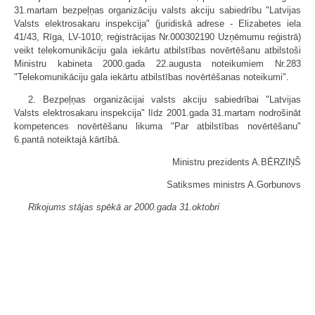
31.martam bezpeļņas organizāciju valsts akciju sabiedrību "Latvijas
Valsts elektrosakaru inspekcija" (juridiskā adrese - Elizabetes iela
41/43, Rīga, LV-1010; reģistrācijas Nr.000302190 Uzņēmumu reģistrā)
veikt telekomunikāciju gala iekārtu atbilstības novērtēšanu atbilstoši
Ministru kabineta 2000.gada 22.augusta noteikumiem Nr.283
"Telekomunikāciju gala iekārtu atbilstības novērtēšanas noteikumi".
2. Bezpeļņas organizācijai valsts akciju sabiedrībai "Latvijas
Valsts elektrosakaru inspekcija" līdz 2001.gada 31.martam nodrošināt
kompetences novērtēšanu likuma "Par atbilstības novērtēšanu"
6.pantā noteiktajā kārtībā.
Ministru prezidents A.BĒRZIŅŠ
Satiksmes ministrs A.Gorbunovs
Rīkojums stājas spēkā ar 2000.gada 31.oktobri