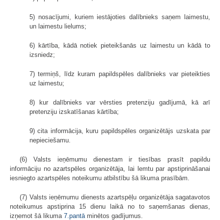
5) nosacījumi, kuriem iestājoties dalībnieks saņem laimestu,
un laimestu lielums;
6) kārtība, kādā notiek pieteikšanās uz laimestu un kādā to
izsniedz;
7) termiņš, līdz kuram papildspēles dalībnieks var pieteikties
uz laimestu;
8) kur dalībnieks var vērsties pretenziju gadījumā, kā arī
pretenziju izskatīšanas kārtība;
9) cita informācija, kuru papildspēles organizētājs uzskata par
nepieciešamu.
(6) Valsts ieņēmumu dienestam ir tiesības prasīt papildu
informāciju no azartspēles organizētāja, lai lemtu par apstiprināšanai
iesniegto azartspēles noteikumu atbilstību šā likuma prasībām.
(7) Valsts ieņēmumu dienests azartspēļu organizētāja sagatavotos
noteikumus apstiprina 15 dienu laikā no to saņemšanas dienas,
izņemot šā likuma
7.pantā
minētos gadījumus.