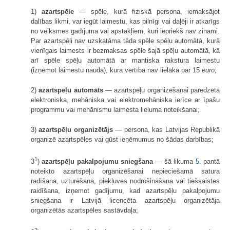
1)
azartspēle
— spēle, kurā fiziskā persona, iemaksājot
dalības likmi, var iegūt laimestu, kas pilnīgi vai daļēji ir atkarīgs
no veiksmes gadījuma vai apstākļiem, kuri iepriekš nav zināmi.
Par azartspēli nav uzskatāma tāda spēle spēļu automātā, kurā
vienīgais laimests ir bezmaksas spēle šajā spēļu automātā, kā
arī spēle spēļu automātā ar mantiska rakstura laimestu
(izņemot laimestu naudā), kura vērtība nav lielāka par 15
euro
;
2)
azartspēļu automāts
— azartspēļu organizēšanai paredzēta
elektroniska, mehāniska vai elektromehāniska ierīce ar īpašu
programmu vai mehānismu laimesta lieluma noteikšanai;
3)
azartspēļu organizētājs
— persona, kas Latvijas Republikā
organizē azartspēles vai gūst ieņēmumus no šādas darbības;
1
3
)
azartspēļu pakalpojumu sniegšana
— šā likuma
5.
pantā
noteikto azartspēļu organizēšanai nepieciešamā satura
radīšana, uzturēšana, piekļuves nodrošināšana vai tiešsaistes
raidīšana, izņemot gadījumu, kad azartspēļu pakalpojumu
sniegšana ir Latvijā licencēta azartspēļu organizētāja
organizētās azartspēles sastāvdaļa;