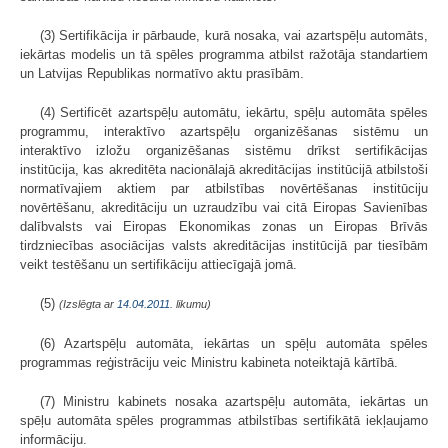
(3) Sertifikācija ir pārbaude, kurā nosaka, vai azartspēļu automāts,
iekārtas modelis un tā spēles programma atbilst ražotāja standartiem
un Latvijas Republikas normatīvo aktu prasībām.
(4) Sertificēt azartspēļu automātu, iekārtu, spēļu automāta spēles
programmu, interaktīvo azartspēļu organizēšanas sistēmu un
interaktīvo izložu organizēšanas sistēmu drīkst sertifikācijas
institūcija, kas akreditēta nacionālajā akreditācijas institūcijā atbilstoši
normatīvajiem aktiem par atbilstības novērtēšanas institūciju
novērtēšanu, akreditāciju un uzraudzību vai citā Eiropas Savienības
dalībvalsts vai Eiropas Ekonomikas zonas un Eiropas Brīvās
tirdzniecības asociācijas valsts akreditācijas institūcijā par tiesībām
veikt testēšanu un sertifikāciju attiecīgajā jomā.
(5)
(Izslēgta ar
14.04.2011
. likumu)
(6) Azartspēļu automāta, iekārtas un spēļu automāta spēles
programmas reģistrāciju veic Ministru kabineta noteiktajā kārtībā.
(7) Ministru kabinets nosaka azartspēļu automāta, iekārtas un
spēļu automāta spēles programmas atbilstības sertifikātā iekļaujamo
informāciju.