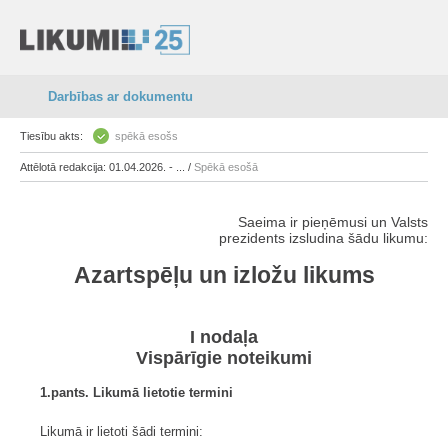
Darbības ar dokumentu
Tiesību akts:
spēkā esošs
Attēlotā redakcija: 01.04.2026. - ... /
Spēkā esošā
Saeima ir pieņēmusi un Valsts
prezidents izsludina šādu likumu:
Azartspēļu un izložu likums
I nodaļa
Vispārīgie noteikumi
1.pants. Likumā lietotie termini
Likumā ir lietoti šādi termini: