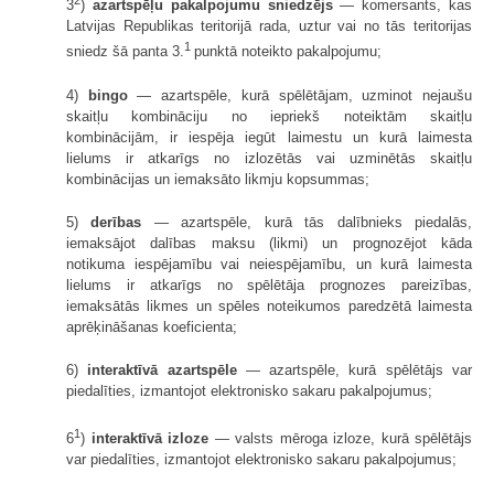
2
3
)
azartspēļu pakalpojumu sniedzējs
— komersants, kas
Latvijas Republikas teritorijā rada, uztur vai no tās teritorijas
1
sniedz šā panta 3.
punktā noteikto pakalpojumu;
4)
bingo
— azartspēle, kurā spēlētājam, uzminot nejaušu
skaitļu kombināciju no iepriekš noteiktām skaitļu
kombinācijām, ir iespēja iegūt laimestu un kurā laimesta
lielums ir atkarīgs no izlozētās vai uzminētās skaitļu
kombinācijas un iemaksāto likmju kopsummas;
5)
derības
— azartspēle, kurā tās dalībnieks piedalās,
iemaksājot dalības maksu (likmi) un prognozējot kāda
notikuma iespējamību vai neiespējamību, un kurā laimesta
lielums ir atkarīgs no spēlētāja prognozes pareizības,
iemaksātās likmes un spēles noteikumos paredzētā laimesta
aprēķināšanas koeficienta;
6)
interaktīvā azartspēle
— azartspēle, kurā spēlētājs var
piedalīties, izmantojot elektronisko sakaru pakalpojumus;
1
6
)
interaktīvā izloze
— valsts mēroga izloze, kurā spēlētājs
var piedalīties, izmantojot elektronisko sakaru pakalpojumus;