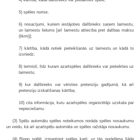
5) spēles norise;
6) nosacījumi, kuriem iestājoties dalībnieks saņem laimestu,
un laimestu lielums [arī laimestu attiecība pret dalības maksu
(likmi)];
7) kārtība, kādā notiek pieteikšanās uz laimestu un kādā to
izsniedz;
8) termiņš, līdz kuram azartspēles dalībnieks var pieteikties uz
laimestu;
9) kur dalībnieks var vērsties pretenziju gadījumā, kā arī
pretenziju izskatīšanas kārtība;
10) cita informācija, kuru azartspēles organizētājs uzskata par
nepieciešamu.
(3) Spēļu automātu spēles noteikumos norāda spēles nosaukumu
un veidu, kā arī azartspēļu automāta un spēles ražotāja nosaukumu.
(4) Bingo spēlē, izmantojot spēles karti, uz tās norādāma šāda