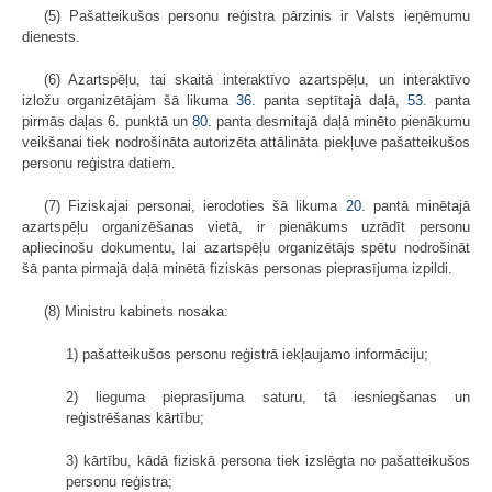
(5) Pašatteikušos personu reģistra pārzinis ir Valsts ieņēmumu
dienests.
(6) Azartspēļu, tai skaitā interaktīvo azartspēļu, un interaktīvo
izložu organizētājam šā likuma
36.
panta septītajā daļā,
53.
panta
pirmās daļas 6. punktā un
80.
panta desmitajā daļā minēto pienākumu
veikšanai tiek nodrošināta autorizēta attālināta piekļuve pašatteikušos
personu reģistra datiem.
(7) Fiziskajai personai, ierodoties šā likuma
20.
pantā minētajā
azartspēļu organizēšanas vietā, ir pienākums uzrādīt personu
apliecinošu dokumentu, lai azartspēļu organizētājs spētu nodrošināt
šā panta pirmajā daļā minētā fiziskās personas pieprasījuma izpildi.
(8) Ministru kabinets nosaka:
1) pašatteikušos personu reģistrā iekļaujamo informāciju;
2) lieguma pieprasījuma saturu, tā iesniegšanas un
reģistrēšanas kārtību;
3) kārtību, kādā fiziskā persona tiek izslēgta no pašatteikušos
personu reģistra;