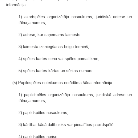
informācija:
1) azartspēles organizētāja nosaukums, juridiskā adrese un
tālruņa numurs;
2) adrese, kur saņemams laimests;
3) laimesta izsniegšanas beigu termiņš;
4) spēles kartes cena vai spēles pamatlikme;
5) spēles kartes kārtas un sērijas numurs.
(5) Papildspēles noteikumos norādāma šāda informācija:
1) papildspēles organizētāja nosaukums, juridiskā adrese un
tālruņa numurs;
2) papildspēles nosaukums;
3) kārtība, kādā dalībnieks var piedalīties papildspēlē;
4) papildspēles norise;