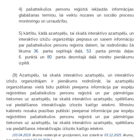
4) pašatteikušos personu reģistrā iekļautās informācijas
glabāšanas termiņu, lai veiktu nozares un sociālo procesu
monitoringu un uzraudzību;
5) kārtību, kādā azartspēļu, tai skaitā interaktīvo azartspēļu, un
interaktīvo izložu organizētājs pieprasa un saņem informāciju
par pašatteikušos personu reģistra datiem, lai nodrošinātu šā
likuma
36.
panta septītajā daļā,
53.
panta pirmās daļas
6. punktā un
80.
panta desmitajā daļā minēto pienākumu
izpildi.
(9) Azartspēļu, tai skaitā interaktīvo azartspēļu, un interaktīvo
izložu organizētājam ir pienākums nodrošināt, lai azartspēļu
organizēšanas vietā būtu publiski pieejama informācija par iespēju
reģistrēties pašatteikušos personu reģistrā un par pārmērīgas
tieksmes uz azartspēļu, tai skaitā interaktīvo azartspēļu, spēlēšanu
vai piedalīšanos interaktīvajās izlozēs kaitīgo ietekmi. Ministru
kabinets nosaka prasības publiski pieejamai informācijai par iespēju
reģistrēties pašatteikušos personu reģistrā un par pārmērīgas
tieksmes uz azartspēļu, tai skaitā interaktīvo azartspēļu, spēlēšanu
vai piedalīšanos interaktīvajās izlozēs kaitīgo ietekmi.
(
03.04.2019
. likuma redakcijā ar grozījumiem, kas izdarīti ar
03.12.2025
. likumu,