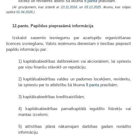
locekļi un revidents atbilst šā likuma
9.panta
prasībām.
(Ar grozījumiem, kas izdarīti ar
23.11.2016.
un
03.12.2025
. likumu, kas stājas
spēkā
01.04.2026.
)
12.pants. Papildus pieprasāmā informācija
Izskatot saņemto iesniegumu par azartspēļu organizēšanas
licences izsniegšanu, Valsts ieņēmumu dienestam ir tiesības pieprasīt
papildu informāciju par:
1) kapitālsabiedrības dalībniekiem vai akcionāriem, lai spriestu
par viņu finanšu stāvokli un reputāciju;
2) kapitālsabiedrības valdes un padomes locekļiem, revidentu,
lai spriestu par to atbilstību šā likuma
9.panta
prasībām;
3) kapitālsabiedrības kredītsaistībām;
4) kapitālsabiedrības pamatkapitālā ieguldīto līdzekļu vai
mantas izcelsmi;
5) attīstības plānā nākamajam darbības gadam norādīto
informāciju.