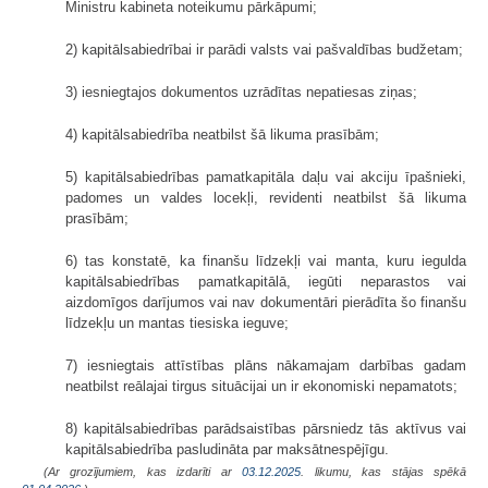
Ministru kabineta noteikumu pārkāpumi;
2) kapitālsabiedrībai ir parādi valsts vai pašvaldības budžetam;
3) iesniegtajos dokumentos uzrādītas nepatiesas ziņas;
4) kapitālsabiedrība neatbilst šā likuma prasībām;
5) kapitālsabiedrības pamatkapitāla daļu vai akciju īpašnieki,
padomes un valdes locekļi, revidenti neatbilst šā likuma
prasībām;
6) tas konstatē, ka finanšu līdzekļi vai manta, kuru iegulda
kapitālsabiedrības pamatkapitālā, iegūti neparastos vai
aizdomīgos darījumos vai nav dokumentāri pierādīta šo finanšu
līdzekļu un mantas tiesiska ieguve;
7) iesniegtais attīstības plāns nākamajam darbības gadam
neatbilst reālajai tirgus situācijai un ir ekonomiski nepamatots;
8) kapitālsabiedrības parādsaistības pārsniedz tās aktīvus vai
kapitālsabiedrība pasludināta par maksātnespējīgu.
(Ar grozījumiem, kas izdarīti ar
03.12.2025
. likumu, kas stājas spēkā