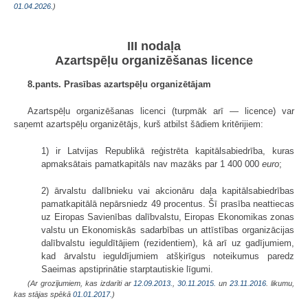
01.04.2026.
)
III nodaļa
Azartspēļu organizēšanas licence
8.pants. Prasības azartspēļu organizētājam
Azartspēļu organizēšanas licenci (turpmāk arī — licence) var
saņemt azartspēļu organizētājs, kurš atbilst šādiem kritērijiem:
1) ir Latvijas Republikā reģistrēta kapitālsabiedrība, kuras
apmaksātais pamatkapitāls nav mazāks par 1 400 000
euro
;
2) ārvalstu dalībnieku vai akcionāru daļa kapitālsabiedrības
pamatkapitālā nepārsniedz 49 procentus. Šī prasība neattiecas
uz Eiropas Savienības dalībvalstu, Eiropas Ekonomikas zonas
valstu un Ekonomiskās sadarbības un attīstības organizācijas
dalībvalstu ieguldītājiem (rezidentiem), kā arī uz gadījumiem,
kad ārvalstu ieguldījumiem atšķirīgus noteikumus paredz
Saeimas apstiprinātie starptautiskie līgumi.
(Ar grozījumiem, kas izdarīti ar
12.09.2013.
,
30.11.2015.
un
23.11.2016
. likumu,
kas stājas spēkā
01.01.2017.
)