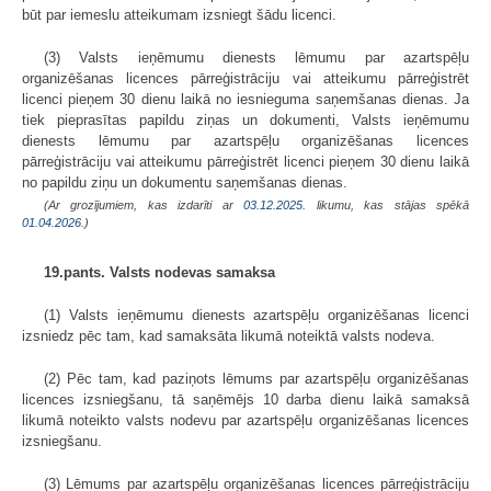
būt par iemeslu atteikumam izsniegt šādu licenci.
(3) Valsts ieņēmumu dienests lēmumu par azartspēļu
organizēšanas licences pārreģistrāciju vai atteikumu pārreģistrēt
licenci pieņem 30 dienu laikā no iesnieguma saņemšanas dienas. Ja
tiek pieprasītas papildu ziņas un dokumenti, Valsts ieņēmumu
dienests lēmumu par azartspēļu organizēšanas licences
pārreģistrāciju vai atteikumu pārreģistrēt licenci pieņem 30 dienu laikā
no papildu ziņu un dokumentu saņemšanas dienas.
(Ar grozījumiem, kas izdarīti ar
03.12.2025
. likumu, kas stājas spēkā
01.04.2026.
)
19.pants. Valsts nodevas samaksa
(1) Valsts ieņēmumu dienests azartspēļu organizēšanas licenci
izsniedz pēc tam, kad samaksāta likumā noteiktā valsts nodeva.
(2) Pēc tam, kad paziņots lēmums par azartspēļu organizēšanas
licences izsniegšanu, tā saņēmējs 10 darba dienu laikā samaksā
likumā noteikto valsts nodevu par azartspēļu organizēšanas licences
izsniegšanu.
(3) Lēmums par azartspēļu organizēšanas licences pārreģistrāciju