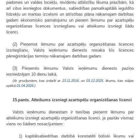
padomes un valdes locekļu, revidentu atbilstību likuma prasībām, kā
arī citus iesniegtos dokumentus, sabiedrības pamatkapitālā ieguldīto
līdzekļu un mantas izcelsmi un attīstības plāna nākamajam darbības
gadam ekonomisko pamatojumu un pieņem lēmumu par azartspēļu
organizēšanas licences izsniegšanu vai atteikumu izsniegt šādu
licenci.
(2) Pieņemot lēmumu par azartspēļu organizēšanas licences
izsniegšanu, Valsts ieņēmumu dienests nosaka šīs licences
pārreģistrācijas termiņu nākamajam darbības gadam.
(3) Pieņemto lēmumu Valsts ieņēmumu dienests paziņo
iesniedzējam 10 dienu laikā.
(Ar grozījumiem, kas izdarīti ar
23.11.2016.
un
03.12.2025
. likumu, kas stājas
spēkā
01.04.2026.
)
15.pants. Atteikums izsniegt azartspēļu organizēšanas licenci
Valsts ieņēmumu dienestam ir tiesības pieņemt lēmumu par
atteikumu izsniegt azartspēļu organizēšanas licenci, ja pastāv vismaz
viens no šādiem nosacījumiem:
1) kapitālsabiedrības darbībā konstatēti būtiski likumu vai