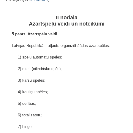
kas stājas spēkā
01.04.2026.
)
II nodaļa
Azartspēļu veidi un noteikumi
5.pants. Azartspēļu veidi
Latvijas Republikā ir atļauts organizēt šādas azartspēles:
1) spēļu automātu spēles;
2) ruleti (cilindrisko spēli);
3) kāršu spēles;
4) kauliņu spēles;
5) derības;
6) totalizatoru;
7) bingo;