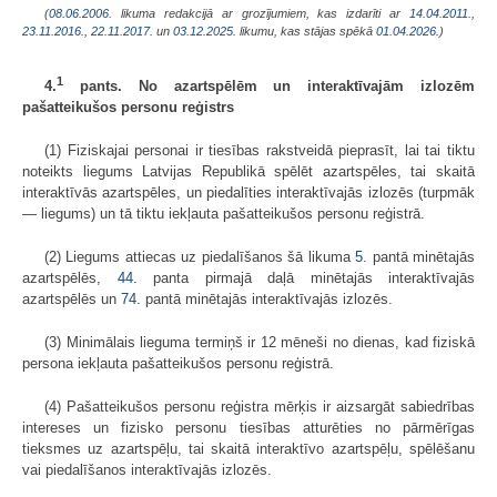
(
08.06.2006
. likuma redakcijā ar grozījumiem, kas izdarīti ar
14.04.2011.
,
23.11.2016.
,
22.11.2017.
un
03.12.2025
. likumu, kas stājas spēkā
01.04.2026.
)
1
4.
pants. No azartspēlēm un interaktīvajām izlozēm
pašatteikušos personu reģistrs
(1) Fiziskajai personai ir tiesības rakstveidā pieprasīt, lai tai tiktu
noteikts liegums Latvijas Republikā spēlēt azartspēles, tai skaitā
interaktīvās azartspēles, un piedalīties interaktīvajās izlozēs (turpmāk
— liegums) un tā tiktu iekļauta pašatteikušos personu reģistrā.
(2) Liegums attiecas uz piedalīšanos šā likuma
5.
pantā minētajās
azartspēlēs,
44.
panta pirmajā daļā minētajās interaktīvajās
azartspēlēs un
74.
pantā minētajās interaktīvajās izlozēs.
(3) Minimālais lieguma termiņš ir 12 mēneši no dienas, kad fiziskā
persona iekļauta pašatteikušos personu reģistrā.
(4) Pašatteikušos personu reģistra mērķis ir aizsargāt sabiedrības
intereses un fizisko personu tiesības atturēties no pārmērīgas
tieksmes uz azartspēļu, tai skaitā interaktīvo azartspēļu, spēlēšanu
vai piedalīšanos interaktīvajās izlozēs.