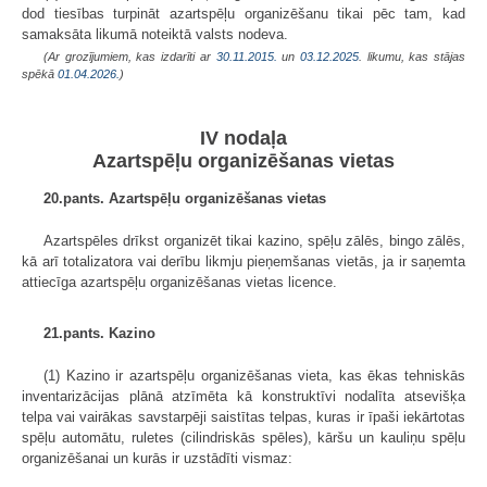
dod tiesības turpināt azartspēļu organizēšanu tikai pēc tam, kad
samaksāta likumā noteiktā valsts nodeva.
(Ar grozījumiem, kas izdarīti ar
30.11.2015.
un
03.12.2025
. likumu, kas stājas
spēkā
01.04.2026.
)
IV nodaļa
Azartspēļu organizēšanas vietas
20.pants. Azartspēļu organizēšanas vietas
Azartspēles drīkst organizēt tikai kazino, spēļu zālēs, bingo zālēs,
kā arī totalizatora vai derību likmju pieņemšanas vietās, ja ir saņemta
attiecīga azartspēļu organizēšanas vietas licence.
21.pants. Kazino
(1) Kazino ir azartspēļu organizēšanas vieta, kas ēkas tehniskās
inventarizācijas plānā atzīmēta kā konstruktīvi nodalīta atsevišķa
telpa vai vairākas savstarpēji saistītas telpas, kuras ir īpaši iekārtotas
spēļu automātu, ruletes (cilindriskās spēles), kāršu un kauliņu spēļu
organizēšanai un kurās ir uzstādīti vismaz: