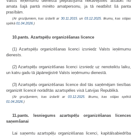
Valsts ieņēmumu dienesta pieprasījuma nekavējoties atsaukt no
amata šajā pantā minēto amatpersonu, ja tā neatbilst šā panta
prasībām.
(Ar grozījumiem, kas izdarīti ar
30.11.2015.
un
03.12.2025
. likumu, kas stājas
spēkā
01.04.2026.
)
10.pants. Azartspēļu organizēšanas licence
(1) Azartspēļu organizēšanas licenci izsniedz Valsts ieņēmumu
dienests.
(2) Azartspēļu organizēšanas licenci izsniedz uz nenoteiktu laiku,
un katru gadu tā jāpārreģistrē Valsts ieņēmumu dienestā.
(3) Azartspēļu organizēšanas licence dod tās saņēmējam tiesības
organizēt licencē norādītās azartspēles visā Latvijas Republikā.
(Ar grozījumiem, kas izdarīti ar
03.12.2025
. likumu, kas stājas spēkā
01.04.2026.
)
11.pants. Iesniegums azartspēļu organizēšanas licences
saņemšanai
Lai saņemtu azartspēļu organizēšanas licenci, kapitālsabiedrība