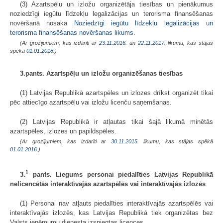
(3) Azartspēļu un izložu organizētāja tiesības un pienākumus
noziedzīgi iegūtu līdzekļu legalizācijas un terorisma finansēšanas
novēršanā nosaka
Noziedzīgi iegūtu līdzekļu legalizācijas un
terorisma finansēšanas novēršanas likums
.
(Ar grozījumiem, kas izdarīti ar
23.11.2016.
un
22.11.2017
. likumu, kas stājas
spēkā
01.01.2018.
)
3.pants. Azartspēļu un izložu organizēšanas tiesības
(1) Latvijas Republikā azartspēles un izlozes drīkst organizēt tikai
pēc attiecīgo azartspēļu vai izložu licenču saņemšanas.
(2) Latvijas Republikā ir atļautas tikai šajā likumā minētās
azartspēles, izlozes un papildspēles.
(Ar grozījumiem, kas izdarīti ar
30.11.2015
. likumu, kas stājas spēkā
01.01.2016.
)
1
3.
pants. Liegums personai piedalīties Latvijas Republikā
nelicencētās interaktīvajās azartspēlēs vai interaktīvajās izlozēs
(1) Personai nav atļauts piedalīties interaktīvajās azartspēlēs vai
interaktīvajās izlozēs, kas Latvijas Republikā tiek organizētas bez
Valsts ieņēmumu dienesta izsniegtas licences.