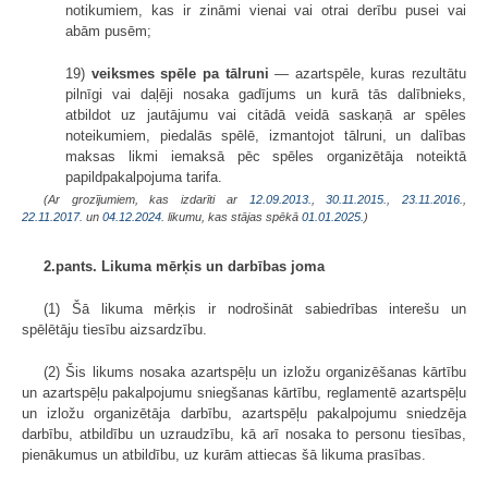
notikumiem, kas ir zināmi vienai vai otrai derību pusei vai
abām pusēm;
19)
veiksmes spēle pa tālruni
— azartspēle, kuras rezultātu
pilnīgi vai daļēji nosaka gadījums un kurā tās dalībnieks,
atbildot uz jautājumu vai citādā veidā saskaņā ar spēles
noteikumiem, piedalās spēlē, izmantojot tālruni, un dalības
maksas likmi iemaksā pēc spēles organizētāja noteiktā
papildpakalpojuma tarifa.
(Ar grozījumiem, kas izdarīti ar
12.09.2013.
,
30.11.2015.
,
23.11.2016.
,
22.11.2017.
un
04.12.2024
. likumu, kas stājas spēkā
01.01.2025.
)
2.pants. Likuma mērķis un darbības joma
(1) Šā likuma mērķis ir nodrošināt sabiedrības interešu un
spēlētāju tiesību aizsardzību.
(2) Šis likums nosaka azartspēļu un izložu organizēšanas kārtību
un azartspēļu pakalpojumu sniegšanas kārtību, reglamentē azartspēļu
un izložu organizētāja darbību, azartspēļu pakalpojumu sniedzēja
darbību, atbildību un uzraudzību, kā arī nosaka to personu tiesības,
pienākumus un atbildību, uz kurām attiecas šā likuma prasības.