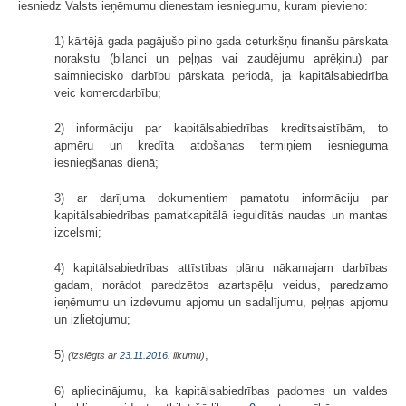
iesniedz Valsts ieņēmumu dienestam iesniegumu, kuram pievieno:
1) kārtējā gada pagājušo pilno gada ceturkšņu finanšu pārskata
norakstu (bilanci un peļņas vai zaudējumu aprēķinu) par
saimniecisko darbību pārskata periodā, ja kapitālsabiedrība
veic komercdarbību;
2) informāciju par kapitālsabiedrības kredītsaistībām, to
apmēru un kredīta atdošanas termiņiem iesnieguma
iesniegšanas dienā;
3) ar darījuma dokumentiem pamatotu informāciju par
kapitālsabiedrības pamatkapitālā ieguldītās naudas un mantas
izcelsmi;
4) kapitālsabiedrības attīstības plānu nākamajam darbības
gadam, norādot paredzētos azartspēļu veidus, paredzamo
ieņēmumu un izdevumu apjomu un sadalījumu, peļņas apjomu
un izlietojumu;
5)
;
(izslēgts ar
23.11.2016
. likumu)
6) apliecinājumu, ka kapitālsabiedrības padomes un valdes