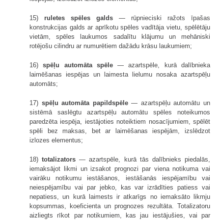
15)
ruletes spēles galds
— rūpnieciski ražots īpašas
konstrukcijas galds ar aprīkotu spēles vadītāja vietu, spēlētāju
vietām, spēles laukumos sadalītu klājumu un mehāniski
rotējošu cilindru ar numurētiem dažādu krāsu laukumiem;
16)
spēļu automāta spēle
— azartspēle, kurā dalībnieka
laimēšanas iespējas un laimesta lielumu nosaka azartspēļu
automāts;
17)
spēļu automāta papildspēle
— azartspēļu automātu un
sistēmā saslēgtu azartspēļu automātu spēles noteikumos
paredzēta iespēja, iestājoties noteiktiem nosacījumiem, spēlēt
spēli bez maksas, bet ar laimēšanas iespējām, izslēdzot
izlozes elementus;
18)
totalizators
— azartspēle, kurā tās dalībnieks piedalās,
iemaksājot likmi un izsakot prognozi par viena notikuma vai
vairāku notikumu iestāšanos, iestāšanās iespējamību vai
neiespējamību vai par jebko, kas var izrādīties patiess vai
nepatiess, un kurā laimests ir atkarīgs no iemaksāto likmju
kopsummas, koeficienta un prognozes rezultāta. Totalizatoru
aizliegts rīkot par notikumiem, kas jau iestājušies, vai par