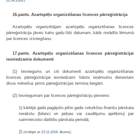
01.04.2026.
)
16.pants. Azartspēļu organizēšanas licences pārreģistrācija
Azartspēļu organizētājam azartspēļu organizēšanas licences
pārreģistrācija jāveic katru gadu līdz datumam, kāds norādīts lēmumā
par licences izsniegšanu.
17.pants. Azartspēļu organizēšanas licences pārreģistrācijai
iesniedzamie dokumenti
(1) Iesniegums un citi dokumenti azartspēļu organizēšanas
licences pārreģistrācijai iesniedzami Valsts ieņēmumu dienestam
divus mēnešus pirms pārreģistrācijas termiņa beigām.
(2) Iesniegumam par licences pārreģistrāciju pievieno:
1) kārtējā gada pagājušo pilno gada ceturkšņu finanšu pārskata
norakstu (bilanci un peļņas vai zaudējumu aprēķinu) par
saimniecisko darbību pārskata periodā;
2)
;
(izslēgts ar
23.11.2016
. likumu)