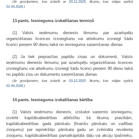
(Ar grozījumiem, kas izdarīti ar
03.12.2025
. likumu, kas stājas spēkā
01.04.2026.
)
13.pants. Iesnieguma izskatīšanas termiņš
(1) Valsts ieņēmumu dienests lēmumu par azartspēļu
organizēšanas licences izsniegšanu vai atteikumu izsniegt šādu
licenci pieņem 90 dienu laikā no iesnieguma saņemšanas dienas.
(2) Ja tiek pieprasītas papildu ziņas un dokumenti, Valsts
ieņēmumu dienests lēmumu par azartspēļu organizēšanas licences
izsniegšanu vai atteikumu izsniegt šādu licenci pieņem 90 dienu laikā
no papildu ziņu un dokumentu saņemšanas dienas.
(Ar grozījumiem, kas izdarīti ar
03.12.2025
. likumu, kas stājas spēkā
01.04.2026.
)
14.pants. Iesnieguma izskatīšanas kārtība
(1) Valsts ieņēmumu dienests, izskatot saņemto iesniegumu,
izvērtē kapitālsabiedrības atbilstību šā likuma prasībām,
kapitālsabiedrības gada pārskatu (finanšu pārskatu un vadības
ziņojumu) par iepriekšējo pārskata gadu un zvērināta revidenta
ziņojumu, kapitālsabiedrības pamatkapitāla daļu vai akciju īpašnieku,