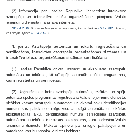
(2) Informācija par Latvijas Republikā licencētiem interaktīvo
azartspēļu un interaktīvo izložu organizētājiem pieejama Valsts
ieņēmumu dienesta mājaslapā internetā.
(
03.04.2019
. likuma redakcijā ar grozījumiem, kas izdarīti ar
03.12.2025
. likumu,
kas stājas spēkā
01.04.2026.
)
4. pants. Azartspēļu automātu un iekārtu reģistrēšana un
sertificēšana, interaktīvo azartspēļu organizēšanas sistēmas un
interaktīvo izložu organizēšanas sistēmas sertificēšana
(1) Latvijas Republikā drīkst uzstādīt un ekspluatēt azartspēļu
automātus un iekārtas, kā arī spēļu automātu spēles programmas,
kas ir reģistrētas un sertificētas.
(2) Reģistrācija ir katra azartspēļu automāta, iekārtas un spēļu
automāta spēles programmas reģistrēšana Valsts ieņēmumu dienestā,
piešķirot katram azartspēļu automātam un iekārtai savu identifikācijas
numuru, kas paliek nemainīgs visu attiecīgā automāta un iekārtas
ekspluatācijas laiku. Identifikācijas numura izsniegšana azartspēļu
automātam un iekārtai ir maksas pakalpojums, kuru nodrošina Valsts
ieņēmumu dienests. Maksas apmēru par sniegto pakalpojumu un
samaksas kārtību nosaka Ministru kabinets.