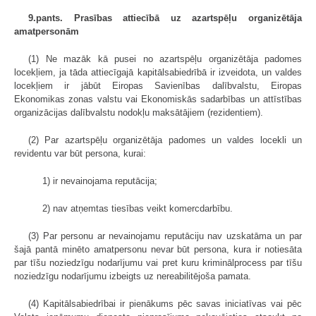
9.pants. Prasības attiecībā uz azartspēļu organizētāja
amatpersonām
(1) Ne mazāk kā pusei no azartspēļu organizētāja padomes
locekļiem, ja tāda attiecīgajā kapitālsabiedrībā ir izveidota, un valdes
locekļiem ir jābūt Eiropas Savienības dalībvalstu, Eiropas
Ekonomikas zonas valstu vai Ekonomiskās sadarbības un attīstības
organizācijas dalībvalstu nodokļu maksātājiem (rezidentiem).
(2) Par azartspēļu organizētāja padomes un valdes locekli un
revidentu var būt persona, kurai:
1) ir nevainojama reputācija;
2) nav atņemtas tiesības veikt komercdarbību.
(3) Par personu ar nevainojamu reputāciju nav uzskatāma un par
šajā pantā minēto amatpersonu nevar būt persona, kura ir notiesāta
par tīšu noziedzīgu nodarījumu vai pret kuru kriminālprocess par tīšu
noziedzīgu nodarījumu izbeigts uz nereabilitējoša pamata.
(4) Kapitālsabiedrībai ir pienākums pēc savas iniciatīvas vai pēc