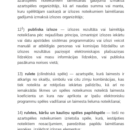
azartspēles noteikumiem laimēšanas gadījumā izmaksā
azartspēles organizētājs, kā arī naudas summa vai manta,
kuru spēlētājam saskaņā ar izlozes noteikumiem laimēšanas
gadījumā izmaksā izlozes organizētājs;
1
12
)
publiska izloze
— izlozes rezultāta vai laimētāja
noteikšana pēc nejaušības principa, izmantojot izlozes iekārtu
vai datu apstrādes sistēmas programmatūru vai izlozi veicot
manuāli ar atbildīgās personas vai komisijas līdzdalību un
izlozes rezultātus paziņojot elektroniskajos plašsaziņas
līdzekļos vai masu informācijas līdzekļos, vai publiska
pasākuma norises vietā;
13)
rulete
(cilindriskā spēle) — azartspēle, kurā laimests ir
atkarīgs no skaitļu, simbolu vai citu zīmju kombinācijas, kas
tiek noteikta ar rotējošas iekārtas palīdzību, kā arī no
iemaksātās likmes un spēles noteikumos noteiktā laimesta
koeficienta un kura nav aprīkota ar īpašu elektronisku
programmu spēles vadīšanai un laimesta lieluma noteikšanai;
14)
ruletes, kāršu un kauliņu spēles papildspēle
— tieši no
azartspēles noteikumiem izrietoša spēle, kurā, iestājoties
noteiktiem nosacījumiem, paredzētas papildu laimēšanas
iespējas, izslēdzot izlozes elementus;