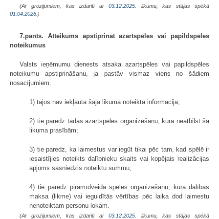
(Ar grozījumiem, kas izdarīti ar
03.12.2025
. likumu, kas stājas spēkā
01.04.2026.
)
7.pants. Atteikums apstiprināt azartspēles vai papildspēles
noteikumus
Valsts ieņēmumu dienests atsaka azartspēles vai papildspēles
noteikumu apstiprināšanu, ja pastāv vismaz viens no šādiem
nosacījumiem:
1) tajos nav iekļauta šajā likumā noteiktā informācija;
2) tie paredz tādas azartspēles organizēšanu, kura neatbilst šā
likuma prasībām;
3) tie paredz, ka laimestus var iegūt tikai pēc tam, kad spēlē ir
iesaistījies noteikts dalībnieku skaits vai kopējais realizācijas
apjoms sasniedzis noteiktu summu;
4) tie paredz piramīdveida spēles organizēšanu, kurā dalības
maksa (likme) vai ieguldītās vērtības pēc laika dod laimestu
nenoteiktam personu lokam.
(Ar grozījumiem, kas izdarīti ar
03.12.2025
. likumu, kas stājas spēkā