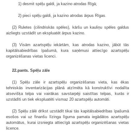
1) desmit spēļu galdi, ja kazino atrodas Rīgā;
2) pieci spēļu galdi, ja kazino atrodas ārpus Rīgas.
(2) Ruletes (cilindriskās spēles), kāršu un kauliņu spēles galdus
aizliegts uzstādīt un ekspluatēt ārpus kazino.
(3) Visām azartspēļu iekārtām, kas atrodas kazino, jābūt tās
kapitālsabiedrības īpašumā, kura saņēmusi attiecīgo azartspēļu
organizēšanas vietas licenci.
22.pants. Spēļu zāle
(1) Spēļu zāle ir azartspēļu organizēšanas vieta, kas ēkas
tehniskās inventarizācijas plānā atzīmēta kā konstruktīvi nodalīta
atsevišķa telpa vai vairākas savstarpēji saistītas telpas, kurās ir
uzstādīti un tiek ekspluatēti vismaz 20 azartspēļu automāti.
(2) Spēļu zālē drīkst uzstādīt tikai tās kapitālsabiedrības īpašumā
esošos vai uz finanšu līzinga līguma pamata iegādātos azartspēļu
automātus, kurai izsniegta attiecīgā azartspēļu organizēšanas vietas
licence.