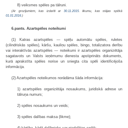
8) veiksmes spēles pa tālruni.
(Ar grozījumiem, kas izdarīti ar
30.11.2015
. likumu, kas stājas spēkā
01.01.2016.
)
6.pants. Azartspēles noteikumi
(1) Katras azartspēles — spēļu automātu spēles, ruletes
(cilindriskās spēles), kāršu, kauliņu spēles, bingo, totalizatora derību
vai interaktīvās azartspēles — noteikumi ir azartspēles organizētāja
sagatavots un Valsts ieņēmumu dienesta apstiprināts dokuments,
kurā aprakstīta spēles norise un sniegta cita spēli identificējoša
informācija.
(2) Azartspēles noteikumos norādāma šāda informācija:
1) azartspēles organizētāja nosaukums, juridiskā adrese un
tālruņa numurs;
2) spēles nosaukums un veids;
3) spēles dalības maksa (likme);
4) kārtība, kādā dalībnieks var piedalīties spēlē;