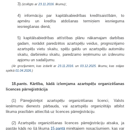
3)
;
(izslēgts ar
23.11.2016
. likumu)
4) informāciju par kapitālsabiedrības kredītsaistībām, to
apmēru un kredīta atdošanas termiņiem iesnieguma
iesniegšanas dienā;
5) kapitālsabiedrības attīstības plānu nākamajam darbības
gadam, norādot paredzētos azartspēļu veidus, prognozējamo
azartspēļu vietu skaitu, spēļu galdu un azartspēļu automātu
skaitu, darbinieku skaitu, paredzamo ieņēmumu un izdevumu
apjomu un sadalījumu.
(Ar grozījumiem, kas izdarīti ar
23.11.2016.
un
03.12.2025
. likumu, kas stājas
spēkā
01.04.2026.
)
18.pants. Kārtība, kādā izlemjama azartspēļu organizēšanas
licences pārreģistrācija
(1) Pārreģistrējot azartspēļu organizēšanas licenci, Valsts
ieņēmumu dienests pārbauda, vai azartspēļu organizētājs atbilst
likuma prasībām attiecībā uz licences pārreģistrāciju.
(2) Azartspēļu organizēšanas licences pārreģistrāciju atsaka, ja
pastāv kāds no šā likuma
15.pantā
minētajiem nosacījumiem, kas var