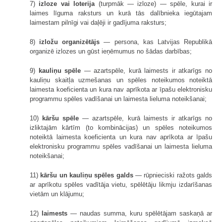
7)
izloze vai loterija
(turpmāk — izloze) — spēle, kurai ir
laimes līguma raksturs un kurā tās dalībnieka iegūtajam
laimestam pilnīgi vai daļēji ir gadījuma raksturs;
8)
izložu organizētājs
— persona, kas Latvijas Republikā
organizē izlozes un gūst ieņēmumus no šādas darbības;
9)
kauliņu spēle
— azartspēle, kurā laimests ir atkarīgs no
kauliņu skaitļa uzmešanas un spēles noteikumos noteiktā
laimesta koeficienta un kura nav aprīkota ar īpašu elektronisku
programmu spēles vadīšanai un laimesta lieluma noteikšanai;
10)
kāršu spēle
— azartspēle, kurā laimests ir atkarīgs no
izliktajām kārtīm (to kombinācijas) un spēles noteikumos
noteiktā laimesta koeficienta un kura nav aprīkota ar īpašu
elektronisku programmu spēles vadīšanai un laimesta lieluma
noteikšanai;
11)
kāršu un kauliņu spēles galds
— rūpnieciski ražots galds
ar aprīkotu spēles vadītāja vietu, spēlētāju likmju izdarīšanas
vietām un klājumu;
12)
laimests
— naudas summa, kuru spēlētājam saskaņā ar