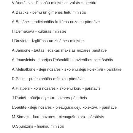
V.Andrējeva - Finanšu ministrijas valsts sekretāre
A.Baštiks - bērnu un ģimenes lietu ministrs
A.Beitāne - tradicionālās kultūras nozares pārstāve
H.Demakova - kultūras ministre
I.Druviete - izglītības un zinātnes ministre
A.Jansone - tautas lietišķās mākslas nozares pārstāve
A.Jaunsleinis - Latvijas Pašvaldību savienības priekšsēdis
A.Melnalksne - deju nozares - skolēnu deju kolektīvu - pārstāve
R.Pauls - profesionālās mūzikas pārstāvis
A.Platpers - koru nozares - skolēnu koru - pārstāvis
J.Puriņš - pūtēju orķestru nozares pārstāvis
I.Saulīte - deju nozares - pieaugušo deju kolektīvu - pārstāve
M.Sirmais - koru nozares - pieau­gušo koru - pārstāvis
O.Spurdziņš - finanšu ministrs