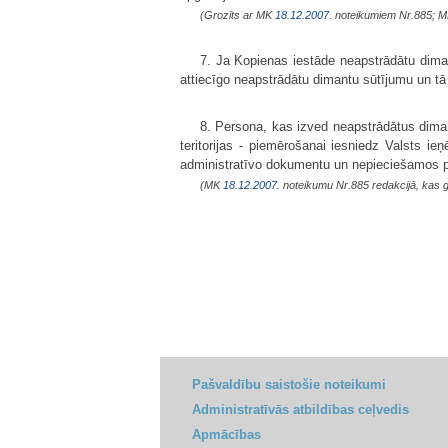
(Grozīts ar MK
18.12.2007.
noteikumiem Nr.885; 
7. Ja Kopienas iestāde neapstrādātu diman
attiecīgo neapstrādātu dimantu sūtījumu un tā
8. Persona, kas izved neapstrādātus diman
teritorijas - piemērošanai iesniedz Valsts i
administratīvo dokumentu un nepieciešamos
(MK
18.12.2007.
noteikumu Nr.885 redakcijā, kas 
Pašvaldību saistošie noteikumi
Administratīvās atbildības ceļvedis
Apmācības