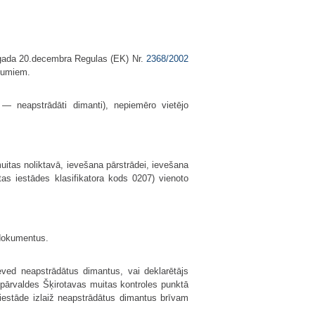
2.gada 20.decembra Regulas (EK) Nr.
2368/2002
ījumiem.
— neapstrādāti dimanti), nepiemēro vietējo
uitas noliktavā, ievešana pārstrādei, ievešana
as iestādes klasifikatora kods 0207) vienoto
 dokumentus.
eved neapstrādātus dimantus, vai deklarētājs
 pārvaldes Šķirotavas muitas kontroles punktā
 iestāde izlaiž neapstrādātus dimantus brīvam