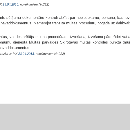
MK
23.04.2013.
noteikumiem Nr.222)
tu sūtījuma dokumentāro kontroli atzīst par nepietiekamu, persona, kas iev
 pavaddokumentus, piemērojot tranzīta muitas procedūru, nogādā uz dalībvalst
tus, vai deklarētājs muitas procedūras - izvešana, izvešana pārstrādei vai 
eņēmumu dienesta Muitas pārvaldes Šķirotavas muitas kontroles punktā (mui
 pavaddokumentus.
grozīta ar MK
23.04.2013.
noteikumiem Nr.222)