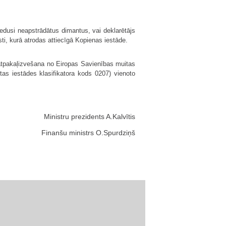
edusi neapstrādātus dimantus, vai deklarētājs
i, kurā atrodas attiecīgā Kopienas iestāde.
atpakaļ­izvešana no Eiropas Savienības muitas
tas iestādes klasifikatora kods 0207) vienoto
Ministru prezidents A.Kalvītis
Finanšu ministrs O.Spurdziņš