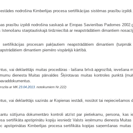
estādes nodrošina Kimberlijas procesa sertifikācijas sistēmas prasību izpildi.
stēmas prasību izpildi nodrošina saskaņā ar Eiropas Savienības Padomes 200
as īstenošanu starptautiskajā tirdzniecībā ar neapstrādātiem dimantiem nosac
s sertifikācijas procesam pakļautiem neapstrādātiem dimantiem (turpmāk 
apstrādātiem dimantiem piemēro vispārējā kārtībā.
tus, vai deklarētājs muitas procedūras - laišana brīvā apgrozībā, ievešana m
ēmumu dienesta Muitas pārvaldes Šķirotavas muitas kontroles punktā (muit
 pavaddokumentus.
grozīta ar MK
23.04.2013.
noteikumiem Nr.222)
tus, vai deklarētājs sazinās ar Kopienas iestādi, nosūtot tai nepieciešamos
antu sūtījuma dokumentāro kontroli atzīst par pietiekamu, persona, kas i
esa sertifikāta apstiprinātu kopiju iesniedz Valsts ieņēmumu dienesta Muitas
ēc apstiprinātas Kimberlijas procesa sertifikāta kopijas saņemšanas muitas