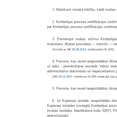
1. Noteikumi nosaka kārtību, kādā muitas i
2. Kimberlijas procesa sertifikācijas si
par Kimberlijas procesa sertifikācijas sistēm
3. Piemērojot muitas režīmu Kimberlija
muitošanu. Muitas procedūru — tranzīts — ne
(Grozīts ar MK
30.09.2014.
noteikumiem Nr.605)
4. Persona, kas ieved neapstrādātus diman
uz laiku - piemērošanai iesniedz Valsts ieņ
administratīvo dokumentu un nepieciešamos
(MK
18.12.2007.
noteikumu Nr.885 redakcijā, kas 
5. Persona, kas ieved neapstrādātus diman
6. Ja Kopienas iestāde neapstrādātu dim
Kopienas iestādes izsniegtā Kimberlijas proc
(muitas iestādes klasifikatora kods 0207). P
apgrozījumam.