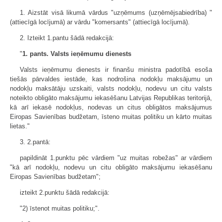
1. Aizstāt visā likumā vārdus "uzņēmums (uzņēmējsabiedrība) "
(attiecīgā locījumā) ar vārdu "komersants" (attiecīgā locījumā).
2. Izteikt 1.pantu šādā redakcijā:
"
1. pants. Valsts ieņēmumu dienests
Valsts ieņēmumu dienests ir finanšu ministra padotībā esoša
tiešās pārvaldes iestāde, kas nodrošina nodokļu maksājumu un
nodokļu maksātāju uzskaiti, valsts nodokļu, nodevu un citu valsts
noteikto obligāto maksājumu iekasēšanu Latvijas Republikas teritorijā,
kā arī iekasē nodokļus, nodevas un citus obligātos maksājumus
Eiropas Savienības budžetam, īsteno muitas politiku un kārto muitas
lietas."
3. 2.pantā:
papildināt 1.punktu pēc vārdiem "uz muitas robežas" ar vārdiem
"kā arī nodokļu, nodevu un citu obligāto maksājumu iekasēšanu
Eiropas Savienības budžetam";
izteikt 2.punktu šādā redakcijā:
"2) īstenot muitas politiku;".