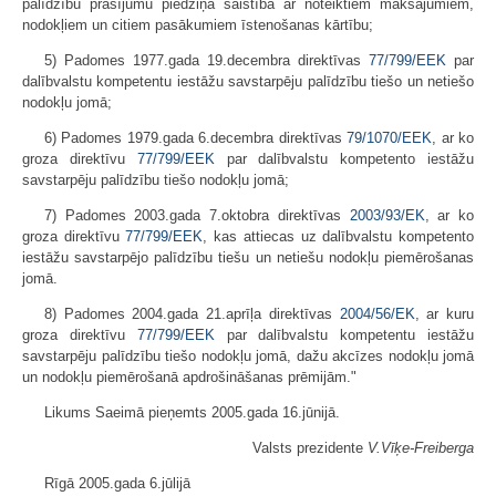
palīdzību prasījumu piedziņā saistībā ar noteiktiem maksājumiem,
nodokļiem un citiem pasākumiem īstenošanas kārtību;
5) Padomes 1977.gada 19.decembra direktīvas
77/799/EEK
par
dalībvalstu kompetentu iestāžu savstarpēju palīdzību tiešo un netiešo
nodokļu jomā;
6) Padomes 1979.gada 6.decembra direktīvas
79/1070/EEK
, ar ko
groza direktīvu
77/799/EEK
par dalībvalstu kompetento iestāžu
savstarpēju palīdzību tiešo nodokļu jomā;
7) Padomes 2003.gada 7.oktobra direktīvas
2003/93/EK
, ar ko
groza direktīvu
77/799/EEK
, kas attiecas uz dalībvalstu kompetento
iestāžu savstarpējo palīdzību tiešu un netiešu nodokļu piemērošanas
jomā.
8) Padomes 2004.gada 21.aprīļa direktīvas
2004/56/EK
, ar kuru
groza direktīvu
77/799/EEK
par dalībvalstu kompetentu iestāžu
savstarpēju palīdzību tiešo nodokļu jomā, dažu akcīzes nodokļu jomā
un nodokļu piemērošanā apdrošināšanas prēmijām."
Likums Saeimā pieņemts 2005.gada 16.jūnijā.
Valsts prezidente
V.Vīķe-Freiberga
Rīgā 2005.gada 6.jūlijā