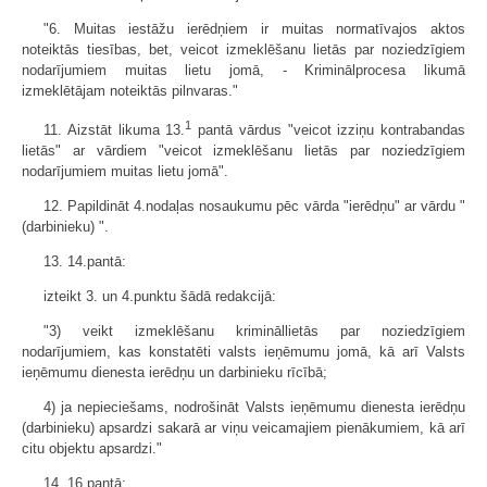
"6. Muitas iestāžu ierēdņiem ir muitas normatīvajos aktos
noteiktās tiesības, bet, veicot izmeklēšanu lietās par noziedzīgiem
nodarījumiem muitas lietu jomā, - Kriminālprocesa likumā
izmeklētājam noteiktās pilnvaras."
1
11. Aizstāt likuma 13.
pantā vārdus "veicot izziņu kontrabandas
lietās" ar vārdiem "veicot izmeklēšanu lietās par noziedzīgiem
nodarījumiem muitas lietu jomā".
12. Papildināt 4.nodaļas nosaukumu pēc vārda "ierēdņu" ar vārdu "
(darbinieku) ".
13. 14.pantā:
izteikt 3. un 4.punktu šādā redakcijā:
"3) veikt izmeklēšanu krimināllietās par noziedzīgiem
nodarījumiem, kas konstatēti valsts ieņēmumu jomā, kā arī Valsts
ieņēmumu dienesta ierēdņu un darbinieku rīcībā;
4) ja nepieciešams, nodrošināt Valsts ieņēmumu dienesta ierēdņu
(darbi­nieku) apsardzi sakarā ar viņu veicamajiem pienākumiem, kā arī
citu objektu apsardzi."
14. 16.pantā: