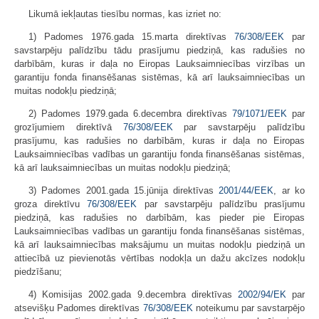
Likumā iekļautas tiesību normas, kas izriet no:
1) Padomes 1976.gada 15.marta direktīvas
76/308/EEK
par
savstarpēju palīdzību tādu prasījumu piedziņā, kas radušies no
darbībām, kuras ir daļa no Eiropas Lauksaimniecības virzības un
garantiju fonda finansēšanas sistēmas, kā arī lauksaimniecības un
muitas nodokļu piedziņā;
2) Padomes 1979.gada 6.decembra direktīvas
79/1071/EEK
par
grozīju­miem direktīvā
76/308/EEK
par savstarpēju palīdzību
prasījumu, kas radušies no darbībām, kuras ir daļa no Eiropas
Lauksaimniecības vadības un garantiju fonda finansēšanas sistēmas,
kā arī lauksaimniecības un muitas nodokļu piedziņā;
3) Padomes 2001.gada 15.jūnija direktīvas
2001/44/EEK
, ar ko
groza direktīvu
76/308/EEK
par savstarpēju palīdzību prasījumu
piedziņā, kas radušies no darbībām, kas pieder pie Eiropas
Lauksaimniecības vadības un garantiju fonda finansēšanas sistēmas,
kā arī lauksaimniecības maksājumu un muitas nodokļu piedziņā un
attiecībā uz pievienotās vērtības nodokļa un dažu akcīzes nodokļu
piedzīšanu;
4) Komisijas 2002.gada 9.decembra direktīvas
2002/94/EK
par
atsevišķu Padomes direktīvas
76/308/EEK
noteikumu par savstarpējo