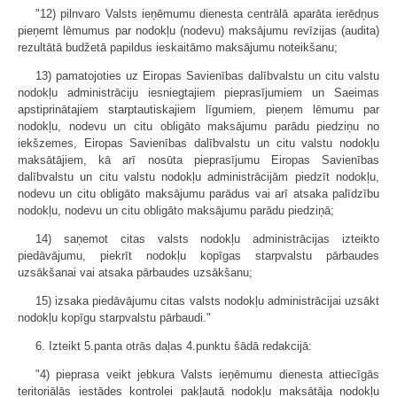
"12) pilnvaro Valsts ieņēmumu dienesta centrālā aparāta ierēdņus
pieņemt lēmumus par nodokļu (nodevu) maksājumu revīzijas (audita)
rezultātā budžetā papildus ieskaitāmo maksājumu noteikšanu;
13) pamatojoties uz Eiropas Savienības dalībvalstu un citu valstu
nodokļu administrāciju iesniegtajiem pieprasījumiem un Saeimas
apstiprinātajiem starp­tautiskajiem līgumiem, pieņem lēmumu par
nodokļu, nodevu un citu obligāto maksājumu parādu piedziņu no
iekšzemes, Eiropas Savienības dalībvalstu un citu valstu nodokļu
maksātājiem, kā arī nosūta pieprasījumu Eiropas Savienības
dalībvalstu un citu valstu nodokļu administrācijām piedzīt nodokļu,
nodevu un citu obligāto maksājumu parādus vai arī atsaka palīdzību
nodokļu, nodevu un citu obligāto maksājumu parādu piedziņā;
14) saņemot citas valsts nodokļu administrācijas izteikto
piedāvājumu, piekrīt nodokļu kopīgas starpvalstu pārbaudes
uzsākšanai vai atsaka pārbaudes uzsākšanu;
15) izsaka piedāvājumu citas valsts nodokļu administrācijai uzsākt
nodokļu kopīgu starpvalstu pārbaudi."
6. Izteikt 5.panta otrās daļas 4.punktu šādā redakcijā:
"4) pieprasa veikt jebkura Valsts ieņēmumu dienesta attiecīgās
teritoriālās iestādes kontrolei pakļautā nodokļu maksātāja nodokļu