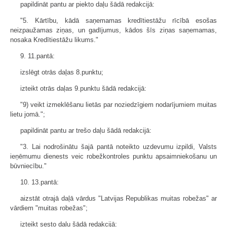
papildināt pantu ar piekto daļu šādā redakcijā:
"5. Kārtību, kādā saņemamas kredīt­iestāžu rīcībā esošas
neizpaužamas ziņas, un gadījumus, kādos šīs ziņas saņemamas,
nosaka Kredītiestāžu likums."
9. 11.pantā:
izslēgt otrās daļas 8.punktu;
izteikt otrās daļas 9.punktu šādā redakcijā:
"9) veikt izmeklēšanu lietās par noziedzīgiem nodarījumiem muitas
lietu jomā.";
papildināt pantu ar trešo daļu šādā redakcijā:
"3. Lai nodrošinātu šajā pantā noteikto uzdevumu izpildi, Valsts
ieņēmumu dienests veic robežkontroles punktu apsaimniekošanu un
būvniecību."
10. 13.pantā:
aizstāt otrajā daļā vārdus "Latvijas Republikas muitas robežas" ar
vārdiem "muitas robežas";
izteikt sesto daļu šādā redakcijā: