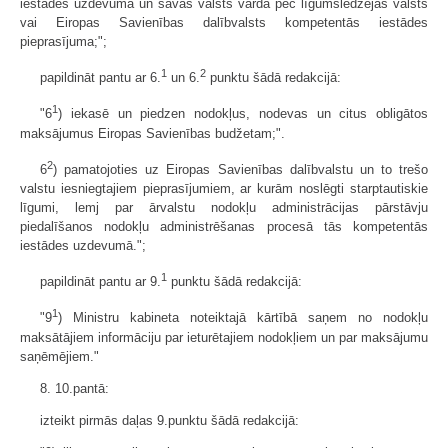
iestādes uzdevumā un savas valsts vārdā pēc līgumslēdzējas valsts
vai Eiropas Savienības dalībvalsts kompetentās iestādes
pieprasījuma;";
1
2
papildināt pantu ar 6.
un 6.
punktu šādā redakcijā:
1
"6
) iekasē un piedzen nodokļus, nodevas un citus obligātos
maksājumus Eiropas Savienības budžetam;".
2
6
) pamatojoties uz Eiropas Savienības dalībvalstu un to trešo
valstu iesniegtajiem pieprasījumiem, ar kurām noslēgti starptautiskie
līgumi, lemj par ārvalstu nodokļu administrācijas pārstāvju
piedalīšanos nodokļu administrēšanas procesā tās kompetentās
iestādes uzdevumā.";
1
papildināt pantu ar 9.
punktu šādā redakcijā:
1
"9
) Ministru kabineta noteiktajā kārtībā saņem no nodokļu
maksātājiem informāciju par ieturētajiem nodokļiem un par maksājumu
saņēmējiem."
8. 10.pantā:
izteikt pirmās daļas 9.punktu šādā redakcijā: