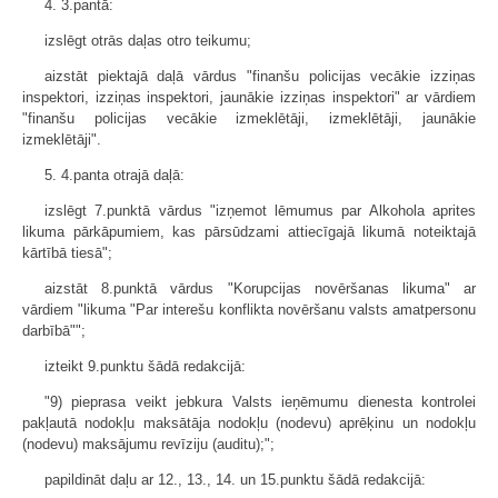
4. 3.pantā:
izslēgt otrās daļas otro teikumu;
aizstāt piektajā daļā vārdus "finanšu policijas vecākie izziņas
inspektori, izziņas inspektori, jaunākie izziņas inspektori" ar vārdiem
"finanšu policijas vecākie izmeklētāji, izmeklētāji, jaunākie
izmeklētāji".
5. 4.panta otrajā daļā:
izslēgt 7.punktā vārdus "izņemot lēmumus par Alkohola aprites
likuma pārkāpumiem, kas pārsūdzami attiecīgajā likumā noteiktajā
kārtībā tiesā";
aizstāt 8.punktā vārdus "Korupcijas novēršanas likuma" ar
vārdiem "likuma "Par interešu konflikta novēršanu valsts amatpersonu
darbībā"";
izteikt 9.punktu šādā redakcijā:
"9) pieprasa veikt jebkura Valsts ieņēmumu dienesta kontrolei
pakļautā nodokļu maksātāja nodokļu (nodevu) aprēķinu un nodokļu
(nodevu) maksājumu revīziju (auditu);";
papildināt daļu ar 12., 13., 14. un 15.punktu šādā redakcijā: