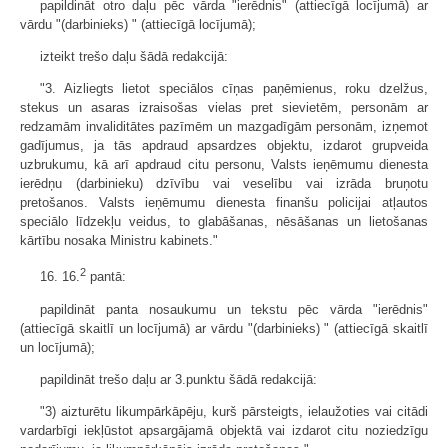
papildināt otro daļu pēc vārda "ierēdnis" (attiecīgā locījumā) ar
vārdu "(darbinieks) " (attiecīgā locījumā);
izteikt trešo daļu šādā redakcijā:
"3. Aizliegts lietot speciālos cīņas paņēmienus, roku dzelžus,
stekus un asaras izraisošas vielas pret sievietēm, personām ar
redzamām invaliditātes pazīmēm un mazgadīgām personām, izņemot
gadījumus, ja tās apdraud apsardzes objektu, izdarot grupveida
uzbrukumu, kā arī apdraud citu personu, Valsts ieņēmumu dienesta
ierēdņu (darbinieku) dzīvību vai veselību vai izrāda bruņotu
pretošanos. Valsts ieņēmumu dienesta finanšu policijai atļautos
speciālo līdzekļu veidus, to glabāšanas, nēsāšanas un lietošanas
kārtību nosaka Ministru kabinets."
2
16. 16.
pantā:
papildināt panta nosaukumu un tekstu pēc vārda "ierēdnis"
(attiecīgā skaitlī un locījumā) ar vārdu "(darbinieks) " (attiecīgā skaitlī
un locījumā);
papildināt trešo daļu ar 3.punktu šādā redakcijā:
"3) aizturētu likumpārkāpēju, kurš pārsteigts, ielaužoties vai citādi
vardarbīgi iekļūstot apsargājamā objektā vai izdarot citu noziedzīgu