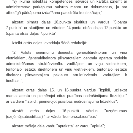
"9) likumā noteiktās kompetences ietvaros un kārtībā izņemt ar
administratīvo pārkāpumu saistīto mantu un dokumentus, ja par
attiecīgā pārkāpuma izdarīšanu paredzēta konfiskācija;";
aizstāt pirmās daļas 10.punktā skaitļus un vārdus "5.panta
7.punkta" ar skaitļiem un vārdiem "4.panta otrās daļas 12.punkta un
5.panta otrās daļas 7.punkta";
izteikt otrās daļas ievaddaļu šādā redakcijā:
"2. Valsts ieņēmumu dienesta ģenerāldirektoram un viņa
vietniekiem, ģenerāldirektora pilnvarotajiem centrālā aparāta nodokļu
administrēšanas struk­tūrvienību vadītājiem un viņu vietniekiem,
teritoriālo iestāžu direktoriem un viņu vietniekiem, teritoriālo iestāžu
direktoru pilnvarotajiem pakļauto struktūr­vienību vadītājiem ir
tiesības:";
aizstāt otrās daļas 15. un 16.punktā vārdus "izpildi, uzliekot
mantai arestu un piemērojot citus prasības nodrošinājuma līdzekļus"
ar vārdiem "izpildi, piemērojot prasības nodrošinājuma līdzekļus";
aizstāt otrās daļas 16.punktā vārdus "uzņēmumus
(uzņēmējsabiedrības) " ar vārdu "komercsabiedrības";
aizstāt trešajā daļā vārdu "apraksta" ar vārdu "apķīlā";