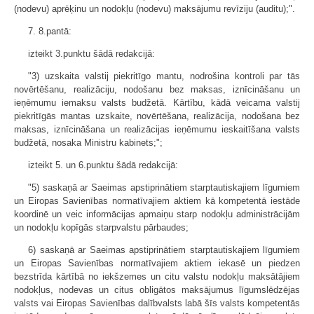
(nodevu) aprēķinu un nodokļu (nodevu) maksājumu revīziju (auditu);".
7. 8.pantā:
izteikt 3.punktu šādā redakcijā:
"3) uzskaita valstij piekritīgo mantu, nodrošina kontroli par tās
novērtēšanu, realizāciju, nodošanu bez maksas, iznīcināšanu un
ieņēmumu iemaksu valsts budžetā. Kārtību, kādā veicama valstij
piekritīgās mantas uzskaite, novērtēšana, realizācija, nodošana bez
maksas, iznīcināšana un realizācijas ieņēmumu ieskaitīšana valsts
budžetā, nosaka Ministru kabinets;";
izteikt 5. un 6.punktu šādā redakcijā:
"5) saskaņā ar Saeimas apstiprinātiem starptautiskajiem līgumiem
un Eiropas Savienības normatīvajiem aktiem kā kompetentā iestāde
koordinē un veic informācijas apmaiņu starp nodokļu administrācijām
un nodokļu kopīgās starpvalstu pārbaudes;
6) saskaņā ar Saeimas apstiprinātiem starptautiskajiem līgumiem
un Eiropas Savienības normatīvajiem aktiem iekasē un piedzen
bezstrīda kārtībā no iekšzemes un citu valstu nodokļu maksātājiem
nodokļus, nodevas un citus obligātos maksājumus līgumslēdzējas
valsts vai Eiropas Savienības dalībvalsts labā šīs valsts kompetentās