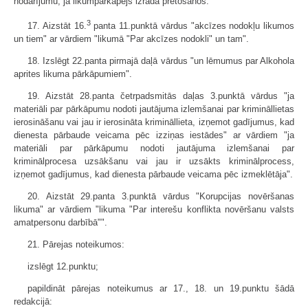
nodarījumu, ja likumpārkāpējs izrāda pretošanos."
3
17. Aizstāt 16.
panta 11.punktā vārdus "akcīzes nodokļu likumos
un tiem" ar vārdiem "likumā "Par akcīzes nodokli" un tam".
18. Izslēgt 22.panta pirmajā daļā vārdus "un lēmumus par Alkohola
aprites likuma pārkāpumiem".
19. Aizstāt 28.panta četrpadsmitās daļas 3.punktā vārdus "ja
materiāli par pārkāpumu nodoti jautājuma izlemšanai par krimināllietas
ierosināšanu vai jau ir ierosināta krimināllieta, izņemot gadījumus, kad
dienesta pārbaude veicama pēc izziņas iestādes" ar vārdiem "ja
materiāli par pārkāpumu nodoti jautājuma izlemšanai par
kriminālprocesa uzsākšanu vai jau ir uzsākts kriminālprocess,
izņemot gadījumus, kad dienesta pārbaude veicama pēc izmeklētāja".
20. Aizstāt 29.panta 3.punktā vārdus "Korupcijas novēršanas
likuma" ar vārdiem "likuma "Par interešu konflikta novēršanu valsts
amatpersonu darbībā"".
21. Pārejas noteikumos:
izslēgt 12.punktu;
papildināt pārejas noteikumus ar 17., 18. un 19.punktu šādā
redakcijā: