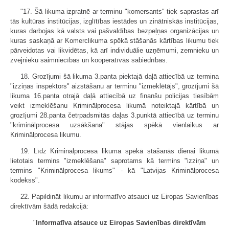
"17. Šā likuma izpratnē ar terminu "komersants" tiek saprastas arī
tās kultūras institūcijas, izglītības iestādes un zinātniskās institūcijas,
kuras darbojas kā valsts vai pašvaldības bezpeļņas organizācijas un
kuras saskaņā ar Komerc­likuma spēkā stāšanās kārtības likumu tiek
pārveidotas vai likvidētas, kā arī individuālie uzņēmumi, zemnieku un
zvejnieku saimniecības un kooperatīvās sabiedrības.
18. Grozījumi šā likuma 3.panta piektajā daļā attiecībā uz termina
"izziņas inspektors" aizstāšanu ar terminu "izmeklētājs", grozījumi šā
likuma 16.panta otrajā daļā attiecībā uz finanšu policijas tiesībām
veikt izmeklēšanu Kriminālprocesa likumā noteiktajā kārtībā un
grozījumi 28.panta četrpadsmitās daļas 3.punktā attiecībā uz terminu
"kriminālprocesa uzsākšana" stājas spēkā vienlaikus ar
Kriminālprocesa likumu.
19. Līdz Kriminālprocesa likuma spēkā stāšanās dienai likumā
lietotais termins "izmeklēšana" saprotams kā termins "izziņa" un
termins "Kriminālprocesa likums" - kā "Latvijas Kriminālprocesa
kodekss".
22. Papildināt likumu ar informatīvo atsauci uz Eiropas Savienības
direktīvām šādā redakcijā:
"
Informatīva atsauce uz Eiropas Savienības direktīvām