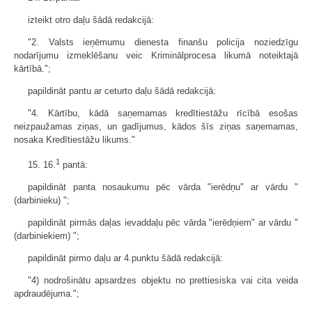
izteikt otro daļu šādā redakcijā:
"2. Valsts ieņēmumu dienesta finanšu policija noziedzīgu
nodarījumu izmeklēšanu veic Kriminālprocesa likumā noteiktajā
kārtībā.";
papildināt pantu ar ceturto daļu šādā redakcijā:
"4. Kārtību, kādā saņemamas kredīt­iestāžu rīcībā esošas
neizpaužamas ziņas, un gadījumus, kādos šīs ziņas saņemamas,
nosaka Kredītiestāžu likums."
1
15. 16.
pantā:
papildināt panta nosaukumu pēc vārda "ierēdņu" ar vārdu "
(darbinieku) ";
papildināt pirmās daļas ievaddaļu pēc vārda "ierēdņiem" ar vārdu "
(darbiniekiem) ";
papildināt pirmo daļu ar 4.punktu šādā redakcijā:
"4) nodrošinātu apsardzes objektu no prettiesiska vai cita veida
apdraudējuma.";