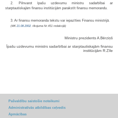
2. Pilnvarot īpašu uzdevumu ministru sadarbībai ar
starptautiskajām finansu institūcijām parakstīt finansu memorandu.
3. Ar finansu memoranda tekstu var iepazīties Finansu ministrijā.
(MK
21.08.2002.
rīkojuma Nr.451 redakcijā)
Ministru prezidents A.Bērziņš
Īpašu uzdevumu ministrs sadarbībai ar starptautiskajām finansu
institūcijām R.Zīle
Pašvaldību saistošie noteikumi
Administratīvās atbildības ceļvedis
Apmācības