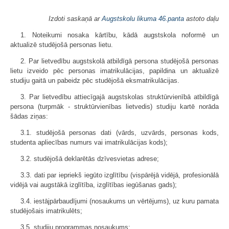
Izdoti saskaņā ar
Augstskolu likuma
46.panta
astoto daļu
1. Noteikumi nosaka kārtību, kādā augstskola noformē un
aktualizē studējošā personas lietu.
2. Par lietvedību augstskolā atbildīgā persona studējošā personas
lietu izveido pēc personas imatrikulācijas, papildina un aktualizē
studiju gaitā un pabeidz pēc studējošā eksmatrikulācijas.
3. Par lietvedību attiecīgajā augstskolas struktūrvienībā atbildīgā
persona (turpmāk - struktūrvienības lietvedis) studiju kartē norāda
šādas ziņas:
3.1. studējošā personas dati (vārds, uzvārds, personas kods,
studenta apliecības numurs vai imatrikulācijas kods);
3.2. studējošā deklarētās dzīvesvietas adrese;
3.3. dati par iepriekš iegūto izglītību (vispārējā vidējā, profesionālā
vidējā vai augstākā izglītība, izglītības iegūšanas gads);
3.4. iestājpārbaudījumi (nosaukums un vērtējums), uz kuru pamata
studējošais imatrikulēts;
3.5. studiju programmas nosaukums;