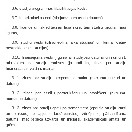
3.6. studiju programmas klasifikācijas kods;
3.7. imatrikulācijas dati (rīkojuma numurs un datums);
3.8. licencē un akreditācijas lapā norādītais studiju programmas
ilgums;
3.9. studiju veids (pilna/nepilna laika studijas) un forma (klātie­
nes/neklātienes studijas);
3.10. finansējuma veids (līguma ar studējošo datums un numurs),
atbrī­vojumi no studiju maksas (ja tādi ir), ziņas par studiju
finansēšanas veida izmaiņām;
3.11. ziņas par studiju programmas maiņu (rīkojumu numuri un
datumi);
3.12. ziņas par studiju pārtraukšanu un atsākšanu (rīkojumu
numuri un datumi);
3.13. ziņas par studiju gaitu pa semestriem (apgūtie studiju kursi
un prakses, to apjoms kredītpunktos, vērtējums, pārbaudījuma
datums, mācībspēka uzvārds un ini­ciālis, akadēmiskais amats un
grāds);