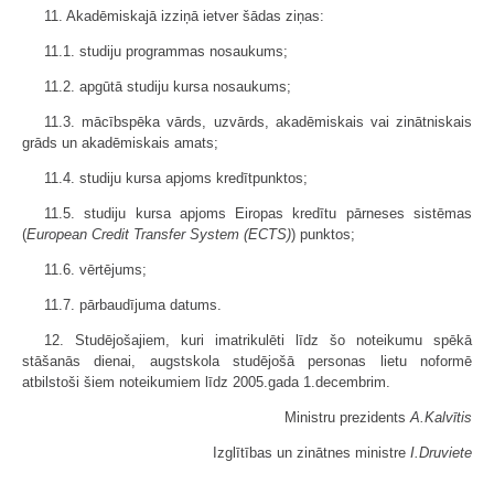
11. Akadēmiskajā izziņā ietver šādas ziņas:
11.1. studiju programmas nosaukums;
11.2. apgūtā studiju kursa nosaukums;
11.3. mācībspēka vārds, uzvārds, akadēmiskais vai zinātniskais
grāds un akadēmiskais amats;
11.4. studiju kursa apjoms kredītpunktos;
11.5. studiju kursa apjoms Eiropas kredītu pārneses sistēmas
(
European Credit Transfer System (ECTS)
) punktos;
11.6. vērtējums;
11.7. pārbaudījuma datums.
12. Studējošajiem, kuri imatrikulēti līdz šo noteikumu spēkā
stāšanās dienai, augstskola studējošā personas lietu noformē
atbilstoši šiem noteikumiem līdz 2005.gada 1.decembrim.
Ministru prezidents
A.Kalvītis
Izglītības un zinātnes ministre
I.Druviete