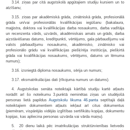
3.14. ziņas par citā augstskolā apgūtajiem studiju kursiem un to
atzīšanu;
3.15. ziņas par akadēmiskā grāda, zinātniskā grāda, profesionālā
grāda un/vai profesionālās kvalifikācijas iegūšanu (bakalaura,
maģistra, doktora vai kvalifikācijas darba nosaukums, darba vadītāja
un recenzenta vārds, uzvārds, akadēmiskais amats un grāds, darba
aizstāvēšanas datums, kredītpunkti, vērtē­jums, gala pārbaudījumu vai
valsts pārbaudījumu nosaukums, akadēmisko, zinātnisko vai
profesionālo grādu vai kvalifikācijas piešķīrēja institūcija, piešķir­tā
grāda vai kvalifikācijas nosaukums, vērtējums, datums un lēmuma
numurs);
3.16. izsniegtā diploma nosaukums, sērija un numurs;
3.17. eksmatrikulācijas dati (rīkojuma numurs un datums).
4. Augstskolas senāta noteiktajā kārtībā studiju kartē atļauts
norādīt arī šo noteikumu 3.punktā neminētas ziņas un studējošā
personas lietā papildus
Augstskolu likuma
46.panta
septītajā daļā
noteiktajiem dokumentiem atļauts iekļaut arī citus dokumentus
(piemēram, vispārējās vidējās izglītības sertifikātu kopijas, dokumentu
kopijas, kas apliecina personas uzvārda vai vārda maiņu).
5. 20 dienu laikā pēc imatrikulācijas struktūrvienības lietvedis