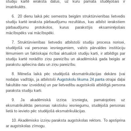
studiju kartē ieraksta datus, uz kuru pamata studējošais ir
imatrikulēts.
6. 20 dienu laikā pēc semestra beigām struktūrvienības lietvedis
studiju kartē ieraksta pārbaudījumu rezultātus, kas atbilst ierakstiem
pārbaudījumu protokolos, kurus parakstījis eksaminējošais
mācībspēks vai mācībspēki.
7. Struktūrvienības lietvedis atbilstoši studiju procesa norisei,
studējošā vai personas iesniegumiem, valsts pārvaldes institūciju
lēmumiem un faktiskajai rīcībai aktualizē studiju karti, ir atbildīgs par
studiju kartē norādīto ziņu parei­zību un akadēmiskā gada beigās ar
parakstu apliecina datu un ziņu pareizību.
8. Mēneša laikā pēc studējošā eksmatrikulācijas dekāns (vai
nodaļas vadītājs, ja atbilstoši
Augstskolu likuma
24.panta
otrajai daļai
fakultāte nav izveidota) un par lietvedību augstskolā atbildīgā persona
paraksta studiju karti.
9. Ja akadēmiskā izziņa izsniegta, pamatojoties uz
eksmatrikulētās personas rakstisku iesniegumu, studējošā personas
lietā to ievieto pēc studējošā eksmatrikulācijas.
10. Akadēmisko izziņu paraksta augstskolas rektors. To apstiprina
ar augstskolas zīmogu.