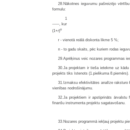
28.Nākotnes ieguvumu pašreizējo vērtību 
formulu:
1
------, kur
n
(1+
r
)
r - vienotā reālā diskonta likme 5 %;
n - to gadu skaits, pēc kuriem rodas ieguv
29.Aprēķinus veic nozares programmas iesn
30.Ja projektam ir tieša ietekme uz kādu 
projekts tiks īstenots (1.pielikuma 8.piemērs).
31.Izmaksu efektivitātes analīze raksturo
vienības nodrošinājumu.
32.Ja projektiem ir apstiprināts ārvalstu
finanšu instrumenta projektu sagatavošanu.
33.Nozares programmā iekļauj projektu piet