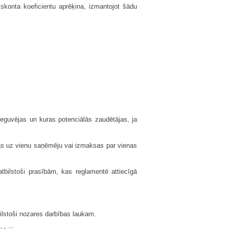
iskonta koeficientu aprēķina, izmantojot šādu
.
ieguvējas un kuras potenciālās zaudētājas, ja
sas uz vienu saņēmēju vai izmaksas par vienas
atbilstoši prasībām, kas reglamentē attiecīgā
bilstoši nozares darbības laukam.