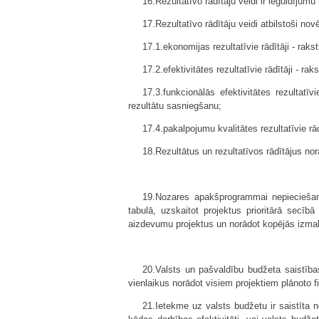
16.Rezultatīvo rādītāju veidi ir ieguldīju
17.Rezultatīvo rādītāju veidi atbilstoši no
17.1.ekonomijas rezultatīvie rādītāji - rak
17.2.efektivitātes rezultatīvie rādītāji - r
17.3.funkcionālās efektivitātes rezultatīv
rezultātu sasniegšanu;
17.4.pakalpojumu kvalitātes rezultatīvie r
18.Rezultātus un rezultatīvos rādītājus 
19.Nozares apakšprogrammai nepieciešam
tabulā, uzskaitot projektus prioritārā secī
aizdevumu projektus un norādot kopējās izma
20.Valsts un pašvaldību budžeta saistīb
vienlaikus norādot visiem projektiem plānoto 
21.Ietekme uz valsts budžetu ir saistīta n