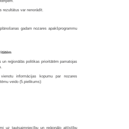
tērijiem.
as rezultātus var nenorādīt.
s plānošanas gadam nozares apakšpro­grammu
ritātēm
un reģionālās politikas prioritātēm pamatojas
s.
do vienotu informācijas kopumu par nozares
stēmu veido (5.pielikums):
 uz tautsaimniecību un reģionālo attīstību