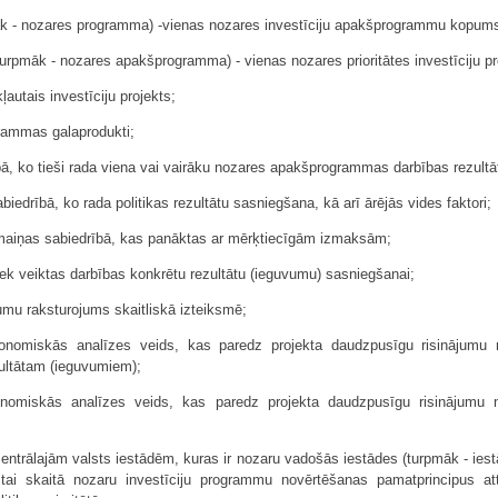
āk - nozares programma) -vienas nozares investīciju apakšprogrammu kopum
rpmāk - nozares apakšpro­gram­ma) - vienas nozares prioritātes investīciju p
autais investīciju projekts;
grammas galaprodukti;
rībā, ko tieši rada viena vai vairāku nozares apakšprogrammas darbības rezult
iedrībā, ko rada politikas rezultātu sasniegšana, kā arī ārējās vides faktori;
rmaiņas sabiedrībā, kas panāktas ar mērķtiecīgām izmaksām;
tiek veiktas darbības konkrētu rezultātu (ieguvumu) sasniegšanai;
vumu raksturojums skaitliskā izteiksmē;
nomiskās analīzes veids, kas paredz projekta daudzpusīgu risinājumu no
ultātam (ieguvumiem);
onomiskās analīzes veids, kas paredz projekta daudzpusīgu risinājumu n
centrālajām valsts iestādēm, kuras ir nozaru vadošās iestādes (turpmāk - iest
tai skaitā nozaru investīciju programmu novērtēšanas pamatprincipus at