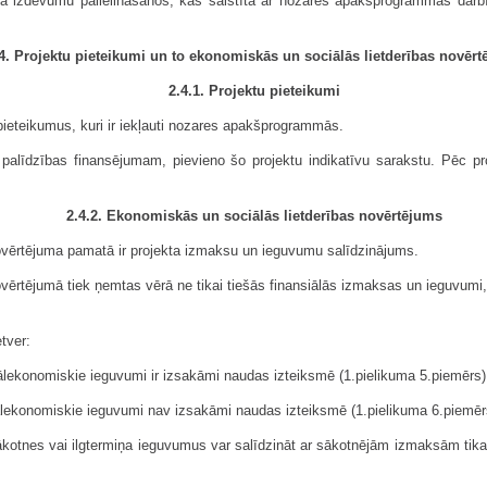
eta izdevumu palieli­nāšanos, kas saistīta ar nozares apakšprogrammas dar
4. Projektu pieteikumi un to ekonomiskās un sociālās lietderības novēr
2.4.1. Projektu pieteikumi
ieteikumus, kuri ir iekļauti nozares apakšprogrammās.
nšu palīdzības finansējumam, pievieno šo projektu indikatīvu sarakstu. Pēc 
2.4.2. Ekonomiskās un sociālās lietderības novērtējums
ovērtējuma pamatā ir projekta izmaksu un ieguvumu salīdzinājums.
vērtējumā tiek ņemtas vērā ne tikai tiešās finansiālās izmaksas un ieguvumi,
tver:
ālekonomiskie ieguvumi ir izsakāmi naudas izteiksmē (1.pielikuma 5.piemērs)
ciālekonomiskie ieguvumi nav izsakāmi naudas izteiksmē (1.pielikuma 6.piemēr
kotnes vai ilgtermiņa ieguvumus var salīdzināt ar sākotnējām izmaksām tikai