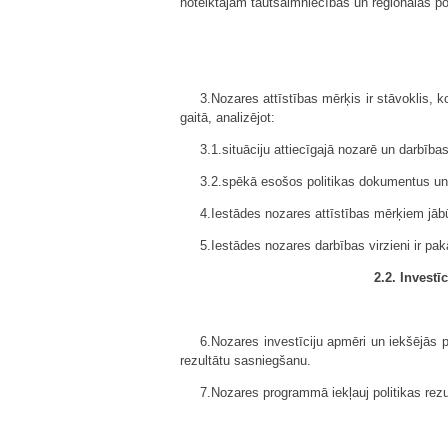
noteiktajām tautsaimniecības un reģionālās pol
3.Nozares attīstības mērķis ir stāvoklis, k
gaitā, analizējot:
3.1.situāciju attiecīgajā nozarē un darbība
3.2.spēkā esošos politikas dokumentus un 
4.Iestādes nozares attīstības mērķiem jābū
5.Iestādes nozares darbības virzieni ir pak
2.2. Investī
6.Nozares investīciju apmēri un iekšējās p
rezultātu sasniegšanu.
7.Nozares programmā iekļauj politikas rez