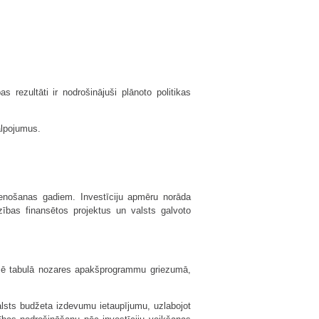
as rezultāti ir nodrošinājuši plānoto politikas
alpojumus.
enošanas gadiem. Investīciju apmēru norāda
zības finansētos projektus un valsts galvoto
izē tabulā nozares apakšprogrammu griezumā,
alsts budžeta izdevumu ietaupī­jumu, uzlabojot