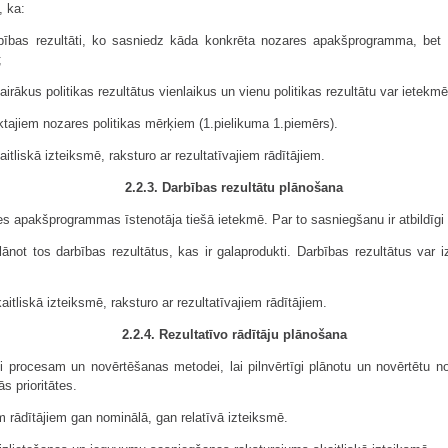
, ka:
arbības rezultāti, ko sasniedz kāda konkrēta nozares apakšprogramma, bet a
;
irākus politikas rezultātus vienlaikus un vienu politikas rezultātu var ietekmēt
eiktajiem nozares politikas mērķiem (1.pielikuma 1.piemērs).
aitliskā izteiksmē, raksturo ar rezultatīvajiem rādītājiem.
2.2.3. Darbības rezultātu plānošana
res apakšprogrammas īstenotāja tiešā ietekmē. Par to sasniegšanu ir atbildīgi
ot tos darbības rezultātus, kas ir galaprodukti. Darbības rezultātus var izt
aitliskā izteiksmē, raksturo ar rezultatīvajiem rādītājiem.
2.2.4. Rezultatīvo rādītāju plānošana
ši procesam un novērtēšanas metodei, lai pilnvērtīgi plānotu un novērtētu no
s prioritātes.
em rādītājiem gan nominālā, gan relatīvā izteiksmē.