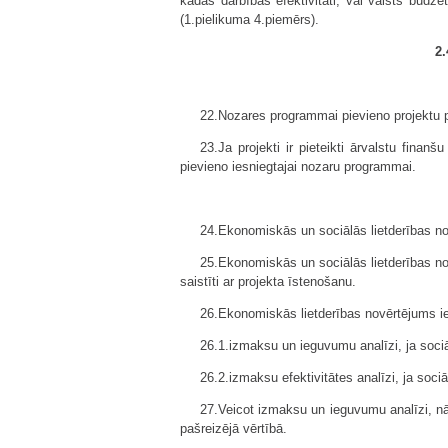
kādas darbības efektivitāti, vai valsts budž
(1.pielikuma 4.piemērs).
2.
22.Nozares programmai pievieno projektu p
23.Ja projekti ir pieteikti ārvalstu fina
pievieno iesniegtajai nozaru programmai.
24.Ekonomiskās un sociālās lietderības n
25.Ekonomiskās un sociālās lietderības no
saistīti ar projekta īstenošanu.
26.Ekonomiskās lietderības novērtējums ie
26.1.izmaksu un ieguvumu analīzi, ja soci
26.2.izmaksu efektivitātes analīzi, ja so
27.Veicot izmaksu un ieguvumu analīzi, nā
pašreizējā vērtībā.