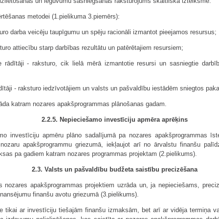
mu izlietošanas un ieguvumu sasniegšanas raksturojums skaitliskā izteiksmē.
vērtēšanas metodei (1.pielikuma 3.piemērs):
sturo darba veicēju taupīgumu un spēju racionāli izmantot pieejamos resursus;
aksturo attiecību starp darbības rezultātu un patērētajiem resursiem;
ie rādītāji - raksturo, cik lielā mērā izmantotie resursi un sasniegtie darbīb
ādītāji - raksturo iedzīvotājiem un valsts un pašvaldību iestādēm sniegtos pak
norāda katram nozares apakšpro­grammas plānošanas gadam.
2.2.5. Nepieciešamo investīciju apmēra aprēķins
o investīciju apmēru plāno sadalījumā pa nozares apakšprogrammas īst
bā nozaru apakšprogrammu griezumā, iekļaujot arī no ārvalstu finanšu palīd
ksas pa gadiem katram nozares programmas projektam (2.pielikums).
2.3. Valsts un pašvaldību budžeta saistību precizēšana
as nozares apakšprogrammas projektiem uzrāda un, ja nepieciešams, prec
finansējumu finanšu avotu griezumā (3.pielikums).
e tikai ar investīciju tiešajām finanšu izmaksām, bet arī ar vidēja termiņa v