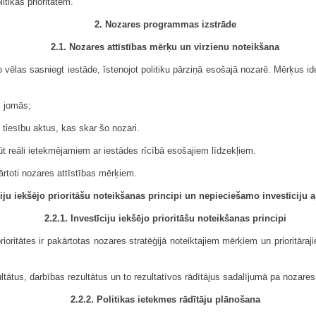
itikas prioritātēm.
2. Nozares programmas izstrāde
2.1. Nozares attīstības mērķu un virzienu noteikšana
o vēlas sasniegt iestāde, īstenojot politiku pārziņā esošajā nozarē. Mērķus ide
s jomās;
tiesību aktus, kas skar šo nozari.
t reāli ietekmējamiem ar iestādes rīcībā esošajiem līdzekļiem.
ārtoti nozares attīstības mērķiem.
ciju iekšējo prioritāšu noteikšanas principi un nepieciešamo investīciju
2.2.1. Investīciju iekšējo prioritāšu noteikšanas principi
rioritātes ir pakārtotas nozares stratēģijā noteiktajiem mērķiem un prioritāra
ultātus, darbības rezultātus un to rezultatīvos rādītājus sadalījumā pa noza
2.2.2. Politikas ietekmes rādītāju plānošana