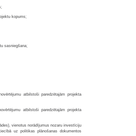
s;
rojektu kopums;
ātu sasniegšana;
vērtējumu atbilstoši paredzētajām projekta
ovērtējumu atbilstoši paredzētajām projekta
ādes), vienotus norādījumus nozaru investīciju
tiecībā uz politikas plānošanas dokumentos