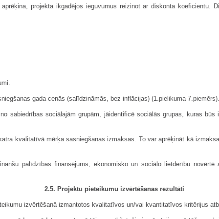
aprēķina, projekta ikgadējos ieguvumus reizinot ar diskonta koeficientu. D
umi.
iegšanas gada cenās (salīdzināmās, bez inflācijas) (1.pielikuma 7.piemērs)
no sabiedrības sociālajām grupām, jāidentificē sociālās grupas, kuras būs 
 katra kvalitatīvā mērķa sasnieg­šanas izmaksas. To var aprēķināt kā izmak
 finanšu palīdzības finansējums, ekonomisko un sociālo lietderību novērtē 
2.5. Projektu pieteikumu izvērtēšanas rezultāti
eikumu izvērtēšanā izmanto­tos kvalitatīvos un/vai kvantitatīvos kritērijus at