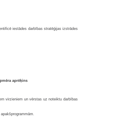
ntificē iestādes darbības stratēģijas izstrādes
 apmēra aprēķins
jiem virzieniem un vērstas uz noteiktu darbības
res apakšprogrammām.