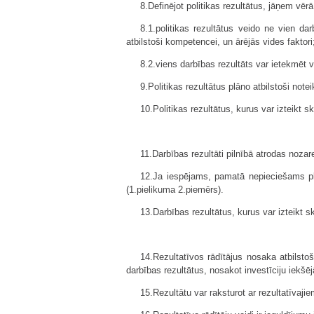
8.Definējot politikas rezultātus, jāņem vērā
8.1.politikas rezultātus veido ne vien d
atbilstoši kompetencei, un ārējās vides faktori
8.2.viens darbības rezultāts var ietekmēt va
9.Politikas rezultātus plāno atbilstoši not
10.Politikas rezultātus, kurus var izteikt sk
11.Darbības rezultāti pilnībā atrodas noza
12.Ja iespējams, pamatā nepieciešams plān
(1.pielikuma 2.piemērs).
13.Darbības rezultātus, kurus var izteikt sk
14.Rezultatīvos rādītājus nosaka atbilsto
darbības rezultātus, nosakot investīciju iekšējā
15.Rezultātu var raksturot ar rezultatīvaji