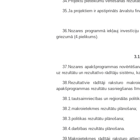
34.Projektu pieteikumu vērtēšanas rezultāt
35.Ja projektiem ir apstiprināts ārvalstu fi
36.Nozares programmā iekļauj investīci
griezumā (4.pielikums).
3.1
37.Nozares apakšprogrammas novērtēšana a
uz rezultātu un rezultatīvo rādītāju sistēmu, k
38.Rezultatīvie rādītāji raksturo makr
apakšprogrammas rezultātu sasniegšanas līmeni 
38.1.tautsaimniecības un reģionālās politik
38.2.makroietekmes rezultātu plānošana;
38.3.politikas rezultātu plānošana;
38.4.darbības rezultātu plānošana.
39.Makroietekmes rādītāji raksturo att