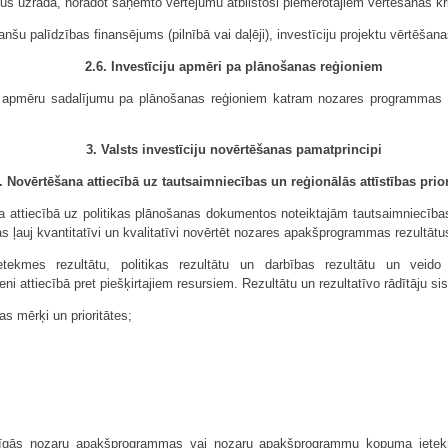
us uzrāda, norādot saņemto vērtējumu atbilstoši piemērotajiem vērtēšanas kri
nanšu palīdzības finansējums (pilnībā vai daļēji), investīciju projektu vērtēšan
2.6. Investīciju apmēri pa plānošanas reģioniem
ju apmēru sadalījumu pa plānoša­nas reģioniem katram nozares programma
3. Valsts investīciju novērtēšanas pamatprincipi
. Novērtēšana attiecībā uz tautsaimniecības un reģionālās attīstības prio
ttiecībā uz politikas plānoša­nas dokumentos noteiktajām tautsaimniecības 
as ļauj kvantitatīvi un kvalitatīvi novērtēt nozares apakšprogrammas rezultātu
oietekmes rezultātu, politikas rezul­tātu un darbības rezultātu un vei
attiecībā pret piešķirtajiem resursiem. Rezultātu un rezultatīvo rādītāju si
as mērķi un prioritātes;
iecīgās nozaru apakšprogrammas vai nozaru apakšprogrammu kopuma ietekmi