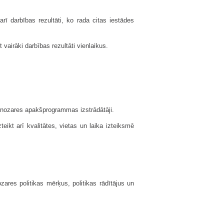
rī darbības rezultāti, ko rada citas iestādes
 vairāki darbības rezultāti vienlaikus.
 nozares apakšprogrammas izstrā­dātāji.
eikt arī kvalitātes, vietas un laika izteiksmē
zares politikas mērķus, politikas rādītājus un