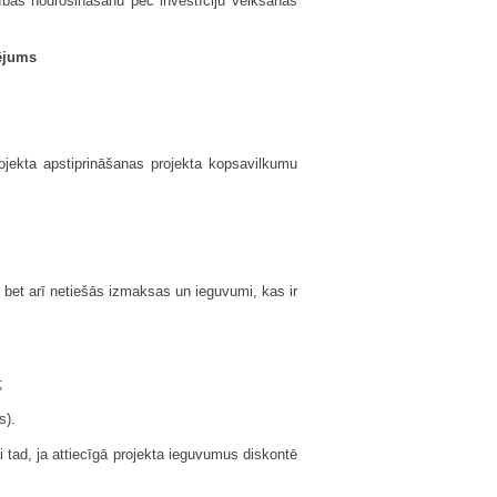
bības nodrošināšanu pēc investīciju veikšanas
tējums
projekta apstiprināšanas projekta kopsavilkumu
 bet arī netiešās izmaksas un ieguvumi, kas ir
;
s).
 tad, ja attiecīgā projekta ieguvumus diskontē