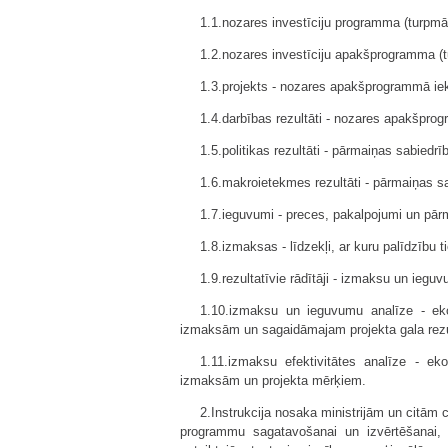
1.1.nozares investīciju programma (turpm
1.2.nozares investīciju apakšprogramma (tu
1.3.projekts - nozares apakšprogrammā iekļ
1.4.darbības rezultāti - nozares apakšpro
1.5.politikas rezultāti - pārmaiņas sabied
1.6.makroietekmes rezultāti - pārmaiņas sab
1.7.ieguvumi - preces, pakalpojumi un pā
1.8.izmaksas - līdzekļi, ar kuru palīdzību 
1.9.rezultatīvie rādītāji - izmaksu un iegu
1.10.izmaksu un ieguvumu analīze - eko
izmaksām un sagaidāmajam projekta gala rez
1.11.izmaksu efektivitātes analīze - ek
izmaksām un projekta mērķiem.
2.Instrukcija nosaka ministrijām un citām 
programmu sagatavošanai un izvērtēšanai, 