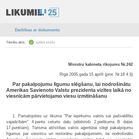
Darbības ar dokumentu
Tiesību akts:
spēkā esošs
Ministru kabineta rīkojums Nr.242
Rīgā 2005.gada 15.aprīlī (prot. Nr.18 4.§)
Par pakalpojumu līgumu slēgšanu, lai nodrošinātu
Amerikas Savienoto Valstu prezidenta vizītes laikā no
viesnīcām pārvietojamo viesu izmitināšanu
1. Pamatojoties uz likuma "Par iepirkumu valsts vai pašvaldību
vajadzī­bām" 4.panta ceturto daļu (atbilstoši 2.pielikuma B daļas
17.punktam), Tūrisma attīstības valsts aģentūrai slēgt pakalpojumu
līgumus par viesnīcu un restorānu pakalpojumiem, lai nodrošinātu