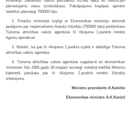
Amerikas Savienoto Valstu prezidenta vizītes laikā no viesnīcām
pārvietojamo viesu izmitināšanu. Pakalpojumu kopējais apmērs
nedrīkst pārsniegt 700000 latu.
2. Finanšu ministrijai kopīgi ar Ekonomikas ministriju atrisināt
jautājumu par nepieciešamo finanšu līdzekļu (700000 latu) piešķiršanu
Tūrisma attīstības valsts aģentūrai šī rīkojuma 1.punktā minēto
līgumu apmaksai.
3. Noteikt, ka par šī rīkojuma 1.punkta izpildi ir atbildīga Tūrisma
attīstības valsts aģentūra.
4. Tūrisma attīstības valsts aģentūrai sagatavot un ekonomikas
ministram līdz 2005.gada 30.maijam iesniegt noteiktā kārtībā Ministru
kabinetā pārskatu par šī rīkojuma 2.punktā minēto līdzekļu
izlietojumu.
Ministru prezidents
A.Kalvītis
Ekonomikas ministrs
A.K.Kariņš