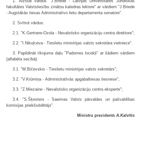
1. Aizstāt vārdus "J.Briede - Latvijas Universitātes Juridiskās
fakultātes Valsts­tiesību zinātņu katedras lektore" ar vārdiem "J.Briede
- Augstākās tiesas Administratīvo lietu departamenta senatore".
2. Svītrot vārdus:
2.1. "K.Gertnere-Ozola - Nevalstisko organizāciju centra direktore";
2.2. "I.Nikuļceva - Tieslietu ministrijas valsts sekretāra vietniece".
3. Papildināt rīkojuma daļu "Padomes locekļi" ar šādiem vārdiem
(alfabēta secībā):
3.1. "M.Bičevskis - Tieslietu ministrijas valsts sekretārs";
3.2. "V.Krūmiņa - Administratīvās apgabaltiesas tiesnese";
3.3. "Z.Miezaine - Nevalstisko organizāciju centra eksperte";
3.4. "S.Šķesters - Saeimas Valsts pārvaldes un pašvaldības
komisijas priekšsēdētājs".
Ministru prezidents
A.Kalvītis