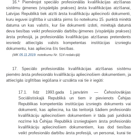
1
16.
Piemērojot speciālo profesionālās kvalifikācijas atzīšanas
sistēmu ģimenes (vispārējās prakses) ārsta kvalifikācijas atzīšanai,
Latvijas Republikā tiek atzīti ārsta kvalifikāciju apliecinoši dokumenti,
kuru ieguvei izglītība ir uzsākta pirms šo noteikumu 15. punktā minētā
datuma un kas valstīs, kur šie dokumenti izdoti, minētajā datumā
deva tiesības veikt profesionālo darbību ģimenes (vispārējās prakses)
ārsta profesijā, ja profesionālās kvalifikācijas atzīšanas pretendents
iesniedz attiecīgās valsts kompetentas institūcijas izsniegtu
dokumentu, kas apliecina šīs tiesības.
(MK
05.11.2019.
noteikumu Nr. 514 redakcijā)
17. Speciālo profesionālās kvalifikācijas atzīšanas sistēmu
piemēro ārsta profesionālo kvalifikāciju apliecinošiem dokumentiem, ja
attiecīgās izglītības iegūšana ir uzsākta vai tie ir iegūti:
17.1. līdz 1993.gada 1.janvārim — Čehoslovākijas
Sociālistiskajā Republikā un tiem ir pievienots Čehijas
Republikas kompetentās institūcijas izsniegts dokuments vai
dokumenti, kas apliecina, ka tās teritorijā šādiem profesionālo
kvalifikāciju apliecinošiem dokumentiem ir tāda pati juridiskā
nozīme kā Čehijas Republikā izsniegtajiem ārsta profesionālo
kvalifikāciju apliecinošiem dokumentiem, kas dod tiesības
veikt profesionālo darbību ārsta profesijā, un personai, kurai tie