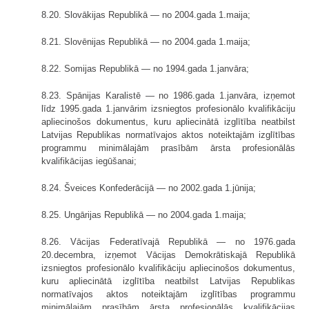
8.20. Slovākijas Republikā — no 2004.gada 1.maija;
8.21. Slovēnijas Republikā — no 2004.gada 1.maija;
8.22. Somijas Republikā — no 1994.gada 1.janvāra;
8.23. Spānijas Karalistē — no 1986.gada 1.janvāra, izņemot
līdz 1995.gada 1.janvārim izsniegtos profesionālo kvalifikāciju
apliecinošos doku­mentus, kuru apliecinātā izglītība neatbilst
Latvijas Republikas normatīvajos aktos noteiktajām izglītības
programmu minimālajām prasībām ārsta profesionālās
kvalifikācijas iegūšanai;
8.24. Šveices Konfederācijā — no 2002.gada 1.jūnija;
8.25. Ungārijas Republikā — no 2004.gada 1.maija;
8.26. Vācijas Federatīvajā Republikā — no 1976.gada
20.decembra, izņemot Vācijas Demokrātiskajā Republikā
izsniegtos profesionālo kvalifikāciju apliecinošos dokumentus,
kuru apliecinātā izglītība neatbilst Latvijas Republikas
normatīvajos aktos noteiktajām izglītības programmu
minimālajām prasībām ārsta profesionā­lās kvalifikācijas