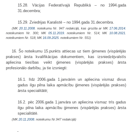
15.28. Vācijas Federatīvajā Republikā – no 1994.gada
31.decembra;
15.29. Zviedrijas Karalistē – no 1994.gada 31.decembra.
(MK
20.11.2008.
noteikumu Nr. 947 redakcijā, kas grozīta ar MK
17.06.2014.
noteikumiem Nr. 300; MK
05.11.2019.
noteikumiem Nr. 514; MK
10.08.2021.
noteikumiem Nr. 518; MK
16.09.2025.
noteikumiem Nr. 551)
16. Šo noteikumu 15.punkts attiecas uz tiem ģimenes (vispārējās
prakses) ārsta kvalifikācijas dokumentiem, kas izsniedzējvalstīs
apliecina tiesības veikt ģimenes (vispārējās prakses) ārsta
profesionālo darbību, ja tie izsniegti:
16.1. līdz 2006.gada 1.janvārim un apliecina vismaz divus
gadus ilgu pilna laika apmācību ģimenes (vispārējās prakses)
ārsta specialitātē;
16.2. pēc 2006.gada 1.janvāra un apliecina vismaz trīs gadus
ilgu pilna laika apmācību ģimenes (vispārējās prakses) ārsta
specialitātē.
(MK
20.11.2008.
noteikumu Nr.947 redakcijā)