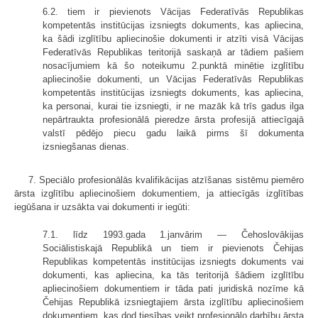
6.2. tiem ir pievienots Vācijas Federatīvās Republikas
kompetentās insti­tūcijas izsniegts dokuments, kas apliecina,
ka šādi izglītību apliecinošie doku­menti ir atzīti visā Vācijas
Federatīvās Republikas teritorijā saskaņā ar tādiem pašiem
nosacījumiem kā šo noteikumu 2.punktā minētie izglītību
apliecinošie dokumenti, un Vācijas Federatīvās Republikas
kompetentās institūcijas izsniegts dokuments, kas apliecina,
ka personai, kurai tie izsniegti, ir ne mazāk kā trīs gadus ilga
nepārtraukta profesionālā pieredze ārsta profesijā attiecīgajā
valstī pēdējo piecu gadu laikā pirms šī dokumenta
izsniegšanas dienas.
7. Speciālo profesionālās kvalifikācijas atzīšanas sistēmu piemēro
ārsta izglītību apliecinošiem dokumentiem, ja attiecīgās izglītības
iegūšana ir uzsākta vai dokumenti ir iegūti:
7.1. līdz 1993.gada 1.janvārim — Čeho­slovākijas
Sociālistiskajā Republikā un tiem ir pievienots Čehijas
Republikas kompetentās institūcijas izsniegts dokuments vai
dokumenti, kas apliecina, ka tās teritorijā šādiem izglītību
aplie­cinošiem dokumentiem ir tāda pati juridiskā nozīme kā
Čehijas Republikā izsniegtajiem ārsta izglītību apliecinošiem
dokumentiem, kas dod tiesības veikt profesionālo darbību ārsta