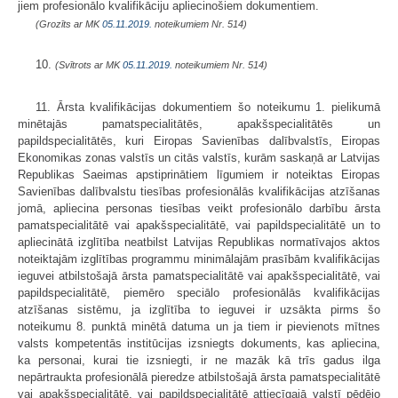
jiem profesionālo kvalifikāciju apliecinošiem dokumentiem.
(Grozīts ar MK
05.11.2019.
noteikumiem Nr. 514)
10.
(Svītrots ar MK
05.11.2019.
noteikumiem Nr. 514)
11. Ārsta kvalifikācijas dokumentiem šo noteikumu 1. pielikumā
minētajās pamatspecialitātēs, apakšspecialitātēs un
papildspecialitātēs, kuri Eiropas Savienības dalībvalstīs, Eiropas
Ekonomikas zonas valstīs un citās valstīs, kurām saskaņā ar Latvijas
Republikas Saeimas apstiprinātiem līgumiem ir noteiktas Eiropas
Savienības dalībvalstu tiesības profesionālās kvalifikācijas atzīšanas
jomā, apliecina personas tiesības veikt profesionālo darbību ārsta
pamatspecialitātē vai apakšspecialitātē, vai papildspecialitātē un to
apliecinātā izglītība neatbilst Latvijas Republikas normatīvajos aktos
noteiktajām izglītības programmu minimālajām prasībām kvalifikācijas
ieguvei atbilstošajā ārsta pamatspecialitātē vai apakšspecialitātē, vai
papildspecialitātē, piemēro speciālo profesionālās kvalifikācijas
atzīšanas sistēmu, ja izglītība to ieguvei ir uzsākta pirms šo
noteikumu 8. punktā minētā datuma un ja tiem ir pievienots mītnes
valsts kompetentās institūcijas izsniegts dokuments, kas apliecina,
ka personai, kurai tie izsniegti, ir ne mazāk kā trīs gadus ilga
nepārtraukta profesionālā pieredze atbilstošajā ārsta pamatspecialitātē
vai apakšspecialitātē, vai papildspecialitātē attiecīgajā valstī pēdējo