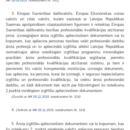
MK
16.09.2025.
noteikumiem Nr. 551)
3. Eiropas Savienības dalībvalstīs, Eiropas Ekonomikas zonas
valstīs un citās valstīs, kurām saskaņā ar Latvijas Republikas
Saeimas apstiprinātiem starptautiskiem līgumiem ir noteiktas Eiropas
Savienības dalībvalstu tiesības profesionālās kva­lifikācijas atzīšanas
jomā, izsnieg­tajiem ārsta izglītību apliecinošiem dokumentiem vai to
kopumam, kas aplieci­na personas tiesības veikt profesionālo darbību
ārsta profesijā un to apliecinātā izglītība atbilst Latvijas Republikas
normatīvajos aktos noteiktajām izglītības programmu minimālajām
prasībām ārsta profesionālās kvalifikācijas iegūšanai, piemēro
speciālo profe­sionālās kvalifikācijas atzīšanas sistēmu, ja tiem ir
pievienots šīs valsts kom­petentās institūcijas izsniegts dokuments,
kas apliecina, ka persona, kurai tie izsniegti, ir ieguvusi nepieciešamo
izglītību un profesionālo kvalifikāciju, lai veiktu ārsta profesionālo
darbību, un šādi dokumenti tiek atzīti par līdzvērtīgiem šo noteikumu
2.punktā minētajiem izglītību apliecinošiem dokumentiem.
(Grozīts ar MK
05.11.2019.
noteikumiem Nr. 514)
4.
(Svītrots ar MK
05.11.2019.
noteikumiem Nr. 514)
5. Ārsta izglītību apliecinošiem dokumentiem vai to kopumam, kas
šo noteikumu 2. punktā minētajās valstīs apliecina personas tiesības