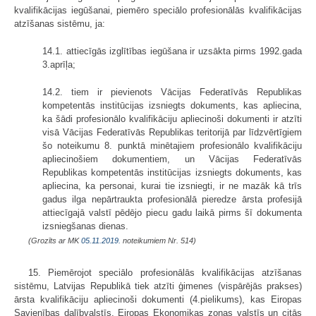
kvalifikācijas iegūšanai, piemēro speciālo profesionālās kvalifikācijas
atzīšanas sistēmu, ja:
14.1. attiecīgās izglītības iegūšana ir uzsākta pirms 1992.gada
3.aprīļa;
14.2. tiem ir pievienots Vācijas Federatīvās Republikas
kompetentās institūcijas izsniegts dokuments, kas apliecina,
ka šādi profesionālo kvalifikāciju apliecinoši dokumenti ir atzīti
visā Vācijas Federatīvās Republikas teritorijā par līdzvērtīgiem
šo noteikumu 8. punktā minētajiem profesionālo kvalifikāciju
apliecinošiem dokumentiem, un Vācijas Federatīvās
Republikas kompetentās institūcijas izsniegts dokuments, kas
apliecina, ka personai, kurai tie izsniegti, ir ne mazāk kā trīs
gadus ilga nepārtraukta profesionālā pieredze ārsta profesijā
attiecīgajā valstī pēdējo piecu gadu laikā pirms šī dokumenta
izsniegšanas dienas.
(Grozīts ar MK
05.11.2019.
noteikumiem Nr. 514)
15. Piemērojot speciālo profesionālās kvalifikācijas atzīšanas
sistēmu, Latvijas Republikā tiek atzīti ģimenes (vispārējās prakses)
ārsta kvalifikāciju apliecinoši dokumenti (4.pielikums), kas Eiropas
Savienības dalībvalstīs, Eiropas Ekonomikas zonas valstīs un citās