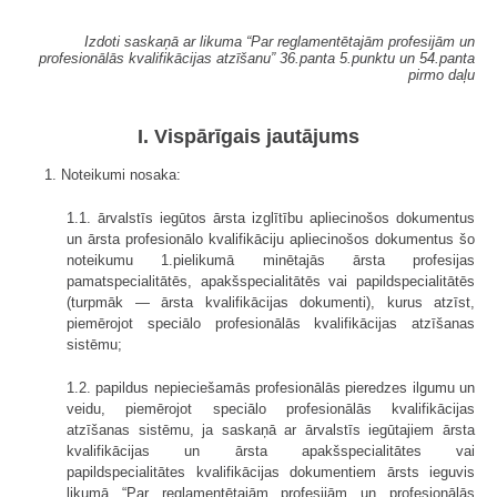
Izdoti saskaņā ar likuma “Par reglamentētajām profesijām un
profesionālās kvalifikācijas atzīšanu” 36.panta 5.punktu un 54.panta
pirmo daļu
I. Vispārīgais jautājums
1. Noteikumi nosaka:
1.1. ārvalstīs iegūtos ārsta izglītību apliecinošos dokumentus
un ārsta profesionālo kvalifikāciju apliecinošos dokumentus šo
noteikumu 1.pielikumā minētajās ārsta profesijas
pamatspecialitātēs, apakšspecialitātēs vai papildspecialitātēs
(turpmāk — ārsta kvalifikācijas dokumenti), kurus atzīst,
piemērojot speciālo profesionālās kvalifikācijas atzīšanas
sistēmu;
1.2. papildus nepieciešamās profesionālās pieredzes ilgumu un
veidu, piemērojot speciālo profesionālās kvalifikācijas
atzīšanas sistēmu, ja saskaņā ar ārvalstīs iegūtajiem ārsta
kvalifikācijas un ārsta apakšspecialitātes vai
papildspecialitātes kvalifikācijas dokumentiem ārsts ieguvis
likumā “Par reglamentētajām profesijām un profesionālās