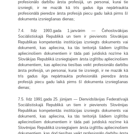
profesionālo darbību ārsta profesijā, un personai, kurai tie
izsniegti, ir ne mazāk kā trīs gadus ilga nepārtraukta
profesionālā pieredze ārsta profesijā piecu gadu laikā pirms šī
dokumenta izsniegšanas dienas;
7.4. līdz 1993.gada 1.janvārim — Čeho­slovākijas
Sociālistiskajā Republikā un tiem ir pievienots Slovākijas
Republikas kompetentās institūcijas izsniegts dokuments vai
dokumenti, kas apliecina, ka tās teritorijā šādiem izglītību
aplie­cinošiem dokumentiem ir tāda pati juridiskā nozīme kā
Slovākijas Republikā izsniegtajiem ārsta izglītību apliecinošiem
dokumentiem, kas apliecina tiesības veikt profesionālo darbību
ārsta profesijā, un personai, kurai tie izsniegti, ir ne mazāk kā
trīs gadus ilga nepārtraukta profesionālā pieredze ārsta
profesijā piecu gadu laikā pirms šī dokumenta izsniegšanas
dienas;
7.5. līdz 1991.gada 25. jūnijam — Dienvidslāvijas Federatīvajā
Sociālistiskajā Republikā un tiem ir pievienots Slovēnijas
Republikas kompetentās institūcijas izsniegts dokuments vai
dokumenti, kas apliecina, ka tās teritorijā šādiem izglītību
aplie­cinošiem dokumentiem ir tāda pati juridiskā nozīme kā
Slovēnijas Republikā izsniegtajiem ārsta izglītību apliecinošiem
dokumentiem, kas dod tiesības veikt profesionālo darbību ārsta