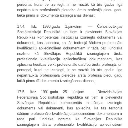
personai, kurai tie izsniegti, ir ne mazāk kā trīs gadus ilga
nepārtraukta profesionālā pieredze ārsta profesijā piecu gadu
laikā pirms šī dokumenta izsniegšanas dienas;
17.4. līdz 1993.gada 1.janvārim — Čehoslovākijas
Sociālistiskajā Repub­likā un tiem ir pievienots Slovākijas
Republikas kompetentās institūcijas izsniegts dokuments vai
dokumenti, kas apliecina, ka tās teritorijā šādiem profe­sionālo
kvalifikāciju apliecinošiem dokumentiem ir tāda pati juridiskā
nozīme kā Slovākijas Republikā izsniegtajiem ārsta
profesionālo kvalifikāciju apliecinošiem dokumentiem, kas
apliecina tiesības veikt profesionālo darbību ārsta pro­fesijā, un
personai, kurai tie izsniegti, ir ne mazāk kā trīs gadus ilga
nepārtraukta profesionālā pieredze ārsta profesijā piecu gadu
laikā pirms šī dokumenta izsniegšanas dienas;
17.5. līdz 1991.gada 25. jūnijam — Dienvidslāvijas
Federatīvajā Sociālistiskajā Republikā un tiem ir pievienots
Slovēnijas Republikas kompetentās institūcijas izsniegts
dokuments vai dokumenti, kas apliecina, ka tās teritorijā
šādiem profesionālo kvalifikāciju apliecinošiem dokumentiem ir
tāda pati juridiskā nozīme kā Slovē­nijas Republikā
izsniegtajiem ārsta profesionālo kvalifikāciju apliecinošiem