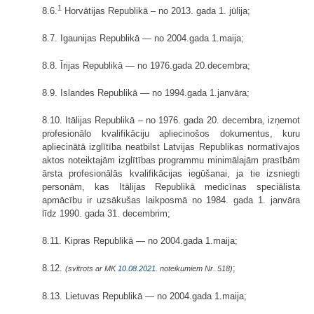
1
8.6.
Horvātijas Republikā – no 2013. gada 1. jūlija;
8.7. Igaunijas Republikā — no 2004.gada 1.maija;
8.8. Īrijas Republikā — no 1976.gada 20.decembra;
8.9. Islandes Republikā — no 1994.gada 1.janvāra;
8.10. Itālijas Republikā – no 1976. gada 20. decembra, izņemot
profesionālo kvalifikāciju apliecinošos dokumentus, kuru
apliecinātā izglītība neatbilst Latvijas Republikas normatīvajos
aktos noteiktajām izglītības programmu minimālajām prasībām
ārsta profesionālās kvalifikācijas iegūšanai, ja tie izsniegti
personām, kas Itālijas Republikā medicīnas speciālista
apmācību ir uzsākušas laikposmā no 1984. gada 1. janvāra
līdz 1990. gada 31. decembrim;
8.11. Kipras Republikā — no 2004.gada 1.maija;
8.12.
;
(svītrots ar MK
10.08.2021.
noteikumiem Nr. 518)
8.13. Lietuvas Republikā — no 2004.gada 1.maija;