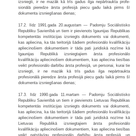
izsniegti, ir ne mazāk kā trīs gadus ilga nepārtraukta profe­
sionālā pieredze ārsta profesijā piecu gadu laikā pirms šī
dokumenta izsnieg­šanas dienas;
17.2. līdz 1991.gada 20.augustam — Padomju Sociālistisko
Republiku Savienībā un tiem ir pievienots Igaunijas Republikas
kompetentās institūcijas izsniegts dokuments vai dokumenti,
kas apliecina, ka tās teritorijā šādiem profe­sionālo kvalifikāciju
apliecinošiem dokumentiem ir tāda pati juridiskā nozīme kā
Igaunijas Republikā izsniegtajiem ārsta profesionālo
kvalifikāciju apliecinošiem dokumentiem, kas apliecina tiesības
veikt profesionālo darbību ārsta pro­fesijā, un personai, kurai tie
izsniegti, ir ne mazāk kā trīs gadus ilga nepārtraukta
profesionālā pieredze ārsta profesijā piecu gadu laikā pirms šī
dokumenta izsniegšanas dienas;
17.3. līdz 1990.gada 11.martam — Padomju Sociālistisko
Republiku Savie­nībā un tiem ir pievienots Lietuvas Republikas
kompetentās institūcijas izsniegts dokuments vai dokumenti,
kas apliecina, ka tās teritorijā šādiem profesionālo kvalifikāciju
apliecinošiem dokumentiem ir tāda pati juridiskā nozīme kā
Lietuvas Republikā izsniegtajiem ārsta profesionālo
kvalifikāciju apliecinošiem dokumentiem, kas apliecina tiesības
veikt patstāvīgu profesionālo darbību ārsta profesijā, un