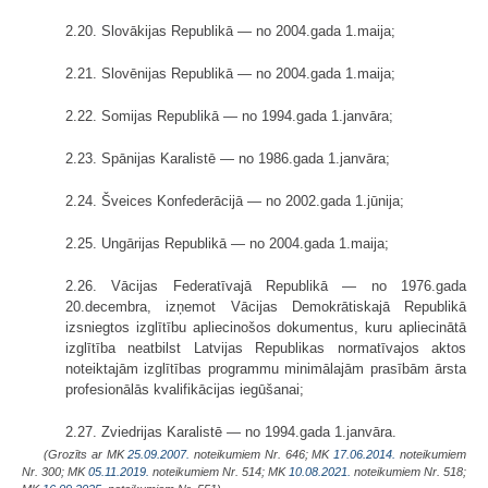
2.20. Slovākijas Republikā — no 2004.gada 1.maija;
2.21. Slovēnijas Republikā — no 2004.gada 1.maija;
2.22. Somijas Republikā — no 1994.gada 1.janvāra;
2.23. Spānijas Karalistē — no 1986.gada 1.janvāra;
2.24. Šveices Konfederācijā — no 2002.gada 1.jūnija;
2.25. Ungārijas Republikā — no 2004.gada 1.maija;
2.26. Vācijas Federatīvajā Republikā — no 1976.gada
20.decembra, izņe­mot Vācijas Demokrātiskajā Republikā
izsniegtos izglītību apliecinošos doku­mentus, kuru apliecinātā
izglītība neatbilst Latvijas Republikas normatīvajos aktos
noteiktajām izglītības programmu minimālajām prasībām ārsta
profesionālās kvalifikācijas iegūšanai;
2.27. Zviedrijas Karalistē — no 1994.gada 1.janvāra.
(Grozīts ar MK
25.09.2007.
noteikumiem Nr. 646; MK
17.06.2014.
noteikumiem
Nr. 300; MK
05.11.2019.
noteikumiem Nr. 514; MK
10.08.2021.
noteikumiem Nr. 518;