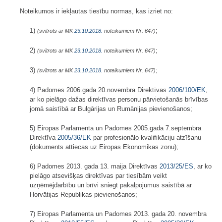
Noteikumos ir iekļautas tiesību normas, kas izriet no:
1)
;
(svītrots ar MK
23.10.2018.
noteikumiem Nr. 647)
2)
;
(svītrots ar MK
23.10.2018.
noteikumiem Nr. 647)
3)
;
(svītrots ar MK
23.10.2018.
noteikumiem Nr. 647)
4) Padomes 2006.gada 20.novembra Direktīvas
2006/100/EK
,
ar ko pielāgo dažas direktīvas personu pārvietošanās brīvības
jomā saistībā ar Bulgārijas un Rumānijas pievienošanos;
5) Eiropas Parlamenta un Padomes 2005.gada 7.septembra
Direktīva
2005/36/EK
par profesionālo kvalifikāciju atzīšanu
(dokuments attiecas uz Eiropas Ekonomikas zonu);
6) Padomes 2013. gada 13. maija Direktīvas
2013/25/ES
, ar ko
pielāgo atsevišķas direktīvas par tiesībām veikt
uzņēmējdarbību un brīvi sniegt pakalpojumus saistībā ar
Horvātijas Republikas pievienošanos;
7) Eiropas Parlamenta un Padomes 2013. gada 20. novembra