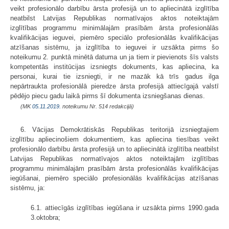
veikt profesionālo darbību ārsta profesijā un to apliecinātā izglītība
neatbilst Latvijas Republikas normatīvajos aktos noteiktajām
izglītības programmu minimālajām prasībām ārsta profesionālās
kvalifikācijas ieguvei, piemēro speciālo profesionālās kvalifikācijas
atzīšanas sistēmu, ja izglītība to ieguvei ir uzsākta pirms šo
noteikumu 2. punktā minētā datuma un ja tiem ir pievienots šīs valsts
kompetentās institūcijas izsniegts dokuments, kas apliecina, ka
personai, kurai tie izsniegti, ir ne mazāk kā trīs gadus ilga
nepārtraukta profesionālā pieredze ārsta profesijā attiecīgajā valstī
pēdējo piecu gadu laikā pirms šī dokumenta izsniegšanas dienas.
(MK
05.11.2019.
noteikumu Nr. 514 redakcijā)
6. Vācijas Demokrātiskās Republikas teritorijā izsniegtajiem
izglītību apliecinošiem dokumentiem, kas apliecina tiesības veikt
profesionālo darbību ārsta profesijā un to apliecinātā izglītība neatbilst
Latvijas Republikas normatīvajos aktos noteiktajām izglītības
programmu minimālajām prasībām ārsta profesionālās kvalifikācijas
iegūšanai, piemēro speciālo profesionālās kvalifikācijas atzīšanas
sistēmu, ja:
6.1. attiecīgās izglītības iegūšana ir uzsākta pirms 1990.gada
3.oktobra;