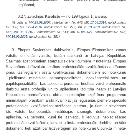
iegūšanai;
8.27. Zviedrijas Karalistē — no 1994.gada 1.janvāra.
(Grozīts ar MK
25.09.2007.
noteikumiem Nr. 646; MK
17.06.2014.
noteikumiem
Nr. 300; MK
12.04.2016.
noteikumiem Nr. 223; MK
23.10.2018.
noteikumiem Nr.
647; MK
05.11.2019.
noteikumiem Nr. 514; MK
10.08.2021.
noteikumiem Nr. 518;
MK
16.09.2025.
noteikumiem Nr. 551)
9. Eiropas Savienības dalībvalstīs, Eiropas Ekonomikas zonas
valstīs un citās valstīs, kurām saskaņā ar Latvijas Republikas
Saeimas apstiprinātiem starptautiskiem līgumiem ir noteiktas Eiropas
Savienības dalībvalstu tiesības profesionālās kvalifikācijas atzīšanas
jomā, izsnieg­tajiem ārsta kvalifikācijas dokumentiem šo noteikumu
1.pielikumā minētajās pamatspecialitātēs, apakšspecialitātēs un
papildspecialitātēs, kas apliecina perso­nas tiesības veikt profesionālo
darbību ārsta profesijā un to apliecinātā izglītība neatbilst Latvijas
Repub­likas normatīvajos aktos noteiktajām izglītības programmu
minimālajām prasī­bām ārsta kvalifikācijas iegūšanai, piemēro speciālo
profesionālās kvalifikācijas atzīšanas sistēmu, ja tiem ir pievienots
šīs valsts kompetentās institūcijas izsniegts dokuments, kas
apliecina, ka persona, kurai tie izsniegti, ir ieguvusi nepieciešamo
profesionālo kvalifikāciju, lai veiktu ārsta profesionālo darbību, un šādi
dokumenti tiek atzīti par līdzvērtīgiem šo noteikumu 8.punktā minēta­