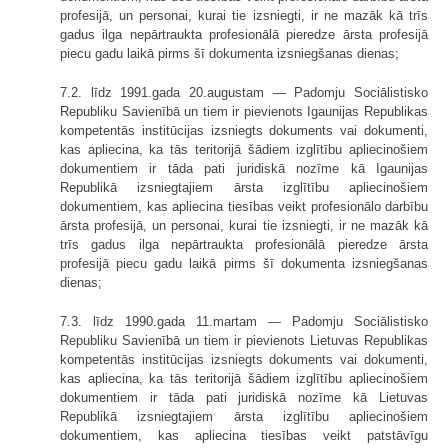
profesijā, un personai, kurai tie izsniegti, ir ne mazāk kā trīs
gadus ilga nepārtraukta profesionālā pieredze ārsta profesijā
piecu gadu laikā pirms šī dokumenta izsniegšanas dienas;
7.2. līdz 1991.gada 20.augustam — Padomju Sociālistisko
Republiku Savienībā un tiem ir pievienots Igaunijas Republikas
kompetentās institūcijas izsniegts dokuments vai dokumenti,
kas apliecina, ka tās teritorijā šādiem izglī­tību apliecinošiem
dokumentiem ir tāda pati juridiskā nozīme kā Igaunijas
Republikā izsniegtajiem ārsta izglītību apliecinošiem
dokumentiem, kas aplie­cina tiesības veikt profesionālo darbību
ārsta profesijā, un personai, kurai tie izsniegti, ir ne mazāk kā
trīs gadus ilga nepārtraukta profesionālā pieredze ārsta
profesijā piecu gadu laikā pirms šī dokumenta izsniegšanas
dienas;
7.3. līdz 1990.gada 11.martam — Padomju Sociālistisko
Republiku Savie­nībā un tiem ir pievienots Lietuvas Republikas
kompetentās institūcijas izsniegts dokuments vai dokumenti,
kas apliecina, ka tās teritorijā šādiem izglītību aplie­cinošiem
dokumentiem ir tāda pati juridiskā nozīme kā Lietuvas
Republikā izsniegtajiem ārsta izglītību apliecinošiem
dokumentiem, kas apliecina tiesības veikt patstāvīgu