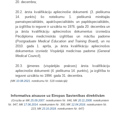
20. decembra;
20.2. ārsta kvalifikāciju apliecinošie dokumenti (3. pielikuma
14. punkts) šo noteikumu 1. pielikumā minētajās
pamatspecialitātēs, apakšspecialitātēs un papildspecialitātēs,
ja izglītība to ieguvei ir uzsākta no 1976. gada 20. decembra un
ja ārsta kvalifikāciju apliecinošos dokumentus izsniedza
Pēcdiploma medicīniskās izglītības un mācību padome
(
Postgraduate Medical Education and Training Board
), un no
2010. gada 1. aprīļa, ja ārsta kvalifikāciju apliecinošos
dokumentus izsniedz Vispārējā medicīnas padome (
General
Medical Council
);
20.3. ģimenes (vispārējās prakses) ārsta kvalifikāciju
apliecinošie dokumenti (4. pielikuma 14. punkts), ja izglītība to
ieguvei uzsākta no 1994. gada 31. decembra.
(MK
10.08.2021.
noteikumu Nr. 518 redakcijā)
Informatīva atsauce uz Eiropas Savienības direktīvām
(Grozīta ar MK
25.09.2007.
noteikumiem Nr. 646; MK
20.11.2008.
noteikumiem
Nr. 947; MK
17.06.2014.
noteikumiem Nr. 300; MK
12.04.2016.
noteikumiem Nr.
223; MK
23.10.2018.
noteikumiem Nr. 647)