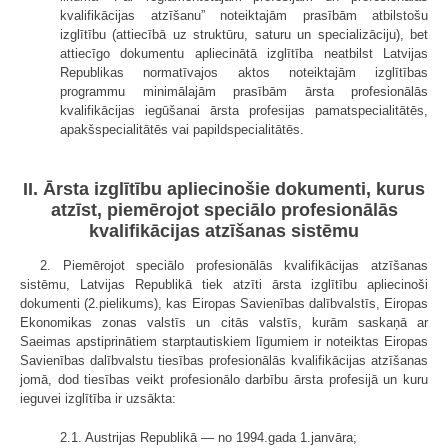
kvalifikācijas atzīšanu” noteiktajām prasībām atbilstošu
izglītību (attiecībā uz struktūru, saturu un specializāciju), bet
attiecīgo dokumentu apliecinātā izglītība neatbilst Latvijas
Republikas normatīvajos aktos noteiktajām izglītības
programmu mini­mālajām prasībām ārsta profesionālās
kvalifikācijas iegūšanai ārsta profesijas pamatspecialitātēs,
apakšspecialitātēs vai papildspecialitātēs.
II. Ārsta izglītību apliecinošie dokumenti, kurus
atzīst, piemērojot speciālo profesionālās
kvalifikācijas atzīšanas sistēmu
2. Piemērojot speciālo profesionālās kvalifikācijas atzīšanas
sistēmu, Latvijas Republikā tiek atzīti ārsta izglītību apliecinoši
dokumenti (2.pielikums), kas Eiropas Savienības dalībvalstīs, Eiropas
Ekonomikas zonas valstīs un citās valstīs, kurām saskaņā ar
Saeimas apstiprinātiem starptautiskiem līgumiem ir noteiktas Eiropas
Savienības dalībvalstu tiesības profesionālās kvalifikācijas atzīšanas
jomā, dod tiesības veikt profesionālo darbību ārsta profesijā un kuru
ieguvei izglītība ir uzsākta:
2.1. Austrijas Republikā — no 1994.gada 1.janvāra;