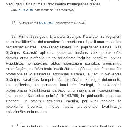
piecu gadu laikā pirms šī dokumenta izsniegšanas dienas.
(MK
05.11.2019.
noteikumu Nr. 514 redakcijā)
12.
(Svītrots ar MK
05.11.2019.
noteikumiem Nr. 514)
13. Pirms 1995.gada 1.janvāra Spānijas Karalistē izsniegtajiem
ārsta kvali­fikācijas dokumentiem šo noteikumu 1.pielikumā minētajās
pamatspecialitātēs, apakšspecialitātēs un papildspecialitātēs, kas
Spānijas Karalistē apliecina personas tiesības veikt profesionālo
darbību ārsta profesijā un to apliecinātā izglītība neatbilst Latvijas
Republikas normatīvajos aktos noteiktajām izglītības programmu
minimālajām prasībām ārsta kvalifikācijas iegūšanai, piemēro speciālo
profesionālās kvalifikā­cijas atzīšanas sistēmu, ja tiem ir pievienots
Spānijas Karalistes kompetentās institūcijas izsniegts dokuments,
kas apliecina, ka persona, kurai tie izsniegti, ir nokārtojusi
profesionālās kvalifikācijas pārbaudījumu saskaņā ar nosacījumiem,
kas noteikti Karalistes dekrētā Nr.1497/99, lai pārbaudītu personas
zināšanu un prasmju atbilstību līmenim, par kuru izsniedz šo
noteikumu 8.punktā minētos ārsta profesionālo kvalifikāciju
apliecinošos dokumentus.
1
13.
Šo noteikumu 3. pielikumā minētajiem ārstu kvalifikācijas