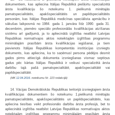
dokumentiem, kas apliecina Itālijas Republikā piešķirtu specializētā
ārsta kvalifikāciju šo noteikumu 1. pielikumā minētajās
pamatspecialitātēs, apakšspecialitātēs un papildspecialitātēs
personām, kas Itālijas Republikā medicīnas speciālista apmācību ir
sākušas laikposmā no 1984. gada 1. janvāra līdz 1990. gada 31.
decembrim, piemēro speciālo profesionālās kvalifikācijas atzīšanas
sistēmu arī gadījumā, ja to apliecinātā izglītība neatbilst Latvijas
Republikas normatīvajos aktos noteiktajām izglītības programmu
minimālajām prasībām ārsta kvalifikācijas iegūšanai, ja tiem
pievienots Itālijas Republikas kompetentās institūcijas izsniegts
dokuments, kas apliecina, ka to saņēmusī persona pēdējos desmit
gados pirms attiecīgā dokumenta izsniegšanas vismaz septiņus
gadus pēc kārtas Itālijas Republikā ir veikusi specializētā ārsta
darbību tajā pašā pamatspecialitātē, apakšspecialitātē vai
papildspecialitātē.
(MK
12.04.2016.
noteikumu Nr. 223 redakcijā)
14. Vācijas Demokrātiskās Republikas teritorijā izsniegtajiem ārsta
kvalifikācijas dokumentiem šo noteikumu 1.pielikumā minētajās
pamatspecialitātēs, apakšspecialitātēs un papildspecialitātēs, kas
apliecina tiesības veikt profesionālo darbību ārsta profesijā, bet to
apliecinātā izglītība neatbilst Latvijas Republikas normatīvajos aktos
noteiktajām izglītības programmu minimālajām prasībām ārsta