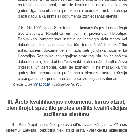
profesijā, un personai, kurai tie izsniegti, ir ne mazāk kā trīs
gadus ilga nepārtraukta profesionālā pieredze ārsta profesijā
piecu gadu laikā pirms šī dokumenta izsniegšanas dienas;
7.6. līdz 1991. gada 8. oktobrim – Dienvidslāvijas Federatīvajā
Sociālistiskajā Republikā un tiem ir pievienots Horvātijas
Republikas kompetentās institūcijas izsniegts dokuments vai
dokumenti, kas apliecina, ka tās teritorijā šādiem izglītību
apliecinošiem dokumentiem ir tāda pati juridiskā nozīme kā
Horvātijas Republikā izsniegtajiem ārsta izglītību apliecinošiem
dokumentiem, kas dod tiesības veikt profesionālo darbību ārsta
profesijā, un personai, kurai tie izsniegti, ir ne mazāk kā trīs
gadus ilga nepārtraukta profesionālā pieredze ārsta profesijā
piecu gadu laikā pirms šī dokumenta izsniegšanas dienas.
(Grozīts ar MK
05.11.2019.
noteikumiem Nr. 514)
III. Ārsta kvalifikācijas dokumenti, kurus atzīst,
piemērojot speciālo profesionālās kvalifikācijas
atzīšanas sistēmu
8. Piemērojot speciālo profesionālās kvalifikācijas atzīšanas
sistēmu, Latvijas Republikā tiek atzīti ārsta kvalifikāciju apliecinoši