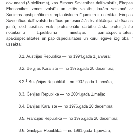
dokumenti (3.pielikums), kas Eiropas Savienības dalībvalstīs, Eiropas
Ekonomikas zonas valstīs un citās valstīs, kurām saskaņā ar
Saeimas apstiprinātiem starptautiskiem līgumiem ir noteiktas Eiropas
Savienības dalībvalstu tiesības profesionālās kvalifikācijas atzīšanas
jomā, dod tiesības veikt profesionālo darbību ārsta profesijā šo
noteikumu 1.pielikumā minētajās pamatspecialitātēs,
apakšspecialitātēs un papild­specialitātēs un kuru ieguvei izglītība ir
uzsākta:
8.1. Austrijas Republikā — no 1994.gada 1.janvāra;
8.2. Beļģijas Karalistē — no 1976.gada 20.decembra;
1
8.2.
Bulgārijas Republikā – no 2007.gada 1.janvāra;
8.3. Čehijas Republikā — no 2004.gada 1.maija;
8.4. Dānijas Karalistē — no 1976.gada 20.decembra;
8.5. Francijas Republikā — no 1976.gada 20.decembra;
8.6. Grieķijas Republikā — no 1981.gada 1.janvāra;