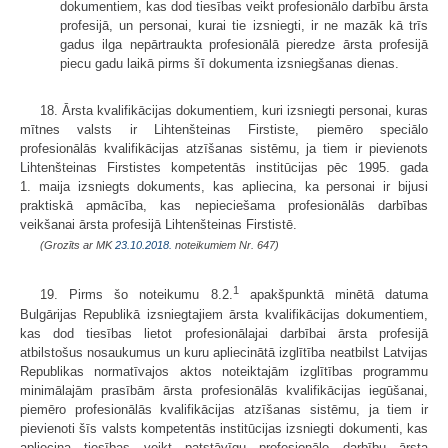
dokumentiem, kas dod tiesības veikt profesionālo darbību ārsta
profesijā, un personai, kurai tie izsniegti, ir ne mazāk kā trīs
gadus ilga nepārtraukta profe­sionālā pieredze ārsta profesijā
piecu gadu laikā pirms šī dokumenta izsnieg­šanas dienas.
18. Ārsta kvalifikācijas dokumentiem, kuri izsniegti personai, kuras
mītnes valsts ir Lihtenšteinas Firstiste, piemēro speciālo
profesionālās kvalifikācijas atzīšanas sistēmu, ja tiem ir pievienots
Lihtenšteinas Firstistes kompetentās institūcijas pēc 1995. gada
1. maija izsniegts dokuments, kas apliecina, ka personai ir bijusi
praktiskā apmācība, kas nepieciešama profesionālās darbības
veikšanai ārsta profesijā Lihtenšteinas Firstistē.
(Grozīts ar MK
23.10.2018.
noteikumiem Nr. 647)
1
19. Pirms šo noteikumu 8.2.
apakšpunktā minētā datuma
Bulgārijas Republikā izsniegtajiem ārsta kvalifikācijas dokumentiem,
kas dod tiesības lietot pro­fesionālajai darbībai ārsta profesijā
atbilstošus nosaukumus un kuru aplie­cinātā izglītība neatbilst Latvijas
Republikas normatīvajos aktos noteiktajām izglītības programmu
minimālajām prasībām ārsta profesionālās kvalifikācijas iegūšanai,
piemēro profesionālās kvalifikācijas atzīšanas sistēmu, ja tiem ir
pievienoti šīs valsts kompetentās institūcijas izsniegti dokumenti, kas
apliecina tiesības veikt patstāvīgu profesionālo darbību ārsta