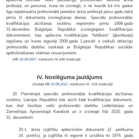
profesijā, un personai, kurai tie izsniegti, ir ne mazāk kā trīs gadus
ilga nepārtraukta profesionālā pieredze ārsta profesijā piecu gadu laikā
pirms šī dokumenta izsniegšanas dienas. Speciālo profesionālās
kvalifikācijas atzīšanas sistēmu nepiemēro pirms 1999.gada
31.decembra Bulgārijas Republikā izsniegtajiem kvalifikācijas
dokumentiem, kas apliecina kvalifikācijas “feldšeris” (
фелдшер
)
iegūšanu un kuras ieguvēji 2000.gada 1.janvārī ir veikuši attiecīgu
profesionālo darbību saska­ņā ar Bulgārijas Republikas sociālās
apdrošināšanas shēmas nosa­cījumiem.
(MK
25.09.2007.
noteikumu Nr.646 redakcijā)
IV. Noslēguma jautājums
(Nodaļa MK
10.08.2021.
noteikumu Nr. 518 redakcijā)
20. Piemērojot speciālo profesionālās kvalifikācijas atzīšanas
sistēmu, Latvijas Republikā tiek atzīti šādi kvalifikācijas dokumenti,
kas dod tiesības veikt profesionālo darbību Lielbritānijas un
Ziemeļīrijas Apvienotajā Karalistē un ir izsniegti līdz 2020. gada
31. decembrim:
20.1. ārsta izglītību apliecinošie dokumenti (2. pielikuma
14. punkts), ja izglītība to ieguvei ir uzsākta no 1976. gada