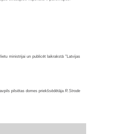
tu ministrijai un publicēt laikrakstā "Latvijas
vpils pilsētas domes priekšsēdētāja
R.Strode