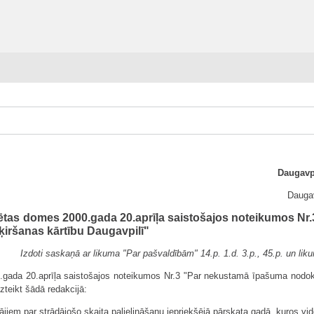
Daugavpi
Daugav
sētas domes 2000.gada 20.aprīļa saistošajos noteikumos N
ķiršanas kārtību Daugavpilī"
Izdoti saskaņā ar likuma "Par pašvaldībām" 14.p. 1.d. 3.p., 45.p. un li
0.gada 20.aprīļa saistošajos noteikumos Nr.3 "Par nekustamā īpašuma nodok
zteikt šādā redakcijā:
m par strādājošo skaita palielināšanu iepriekšējā pārskata gadā, kuros vidēja