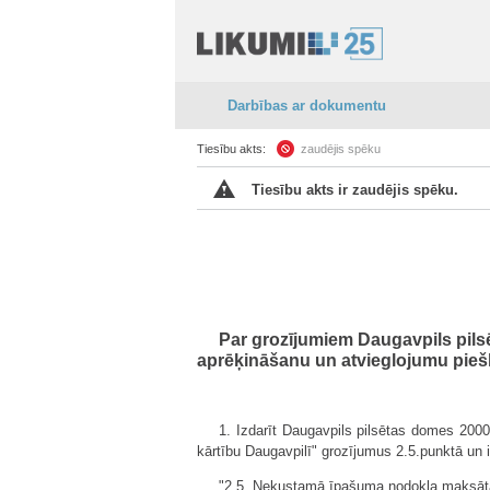
Darbības ar dokumentu
Tiesību akts:
zaudējis spēku
Tiesību akts ir zaudējis spēku.
Par grozījumiem Daugavpils pil
aprēķināšanu un atvieglojumu pieš
1. Izdarīt Daugavpils pilsētas domes 200
kārtību Daugavpilī" grozījumus 2.5.punktā un i
"2.5. Nekustamā īpašuma nodokļa maksātājie