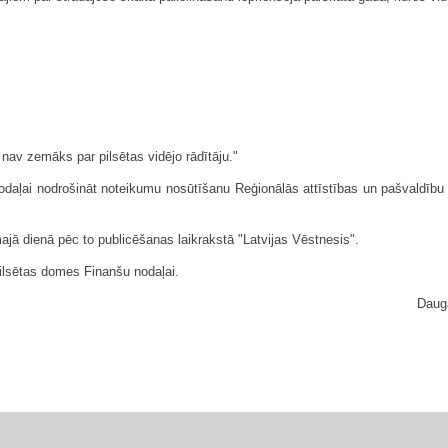
 nav zemāks par pilsētas vidējo rādītāju."
daļai nodrošināt noteikumu nosūtīšanu Reģionālās attīstības un pašvaldību lie
jā dienā pēc to publicēšanas laikrakstā "Latvijas Vēstnesis".
pilsētas domes Finanšu nodaļai.
Dauga