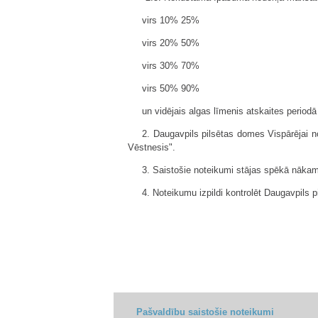
virs 10% 25%
virs 20% 50%
virs 30% 70%
virs 50% 90%
un vidējais algas līmenis atskaites periodā
2. Daugavpils pilsētas domes Vispārējai no
Vēstnesis".
3. Saistošie noteikumi stājas spēkā nākama
4. Noteikumu izpildi kontrolēt Daugavpils 
Pašvaldību saistošie noteikumi