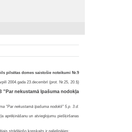
ls pilsētas domes saistošie noteikumi Nr.9
pilī 2004.gada 23.decembrī (prot. Nr.25, 20.§)
r.3 "Par nekustamā īpašuma nodokļa
kuma "Par nekustamā īpašuma nodokli" 5.p. 3.d.
ļa aprēķināšanu un atvieglojumu piešķiršanas
is strādājošo kopskaits ir palielinājies: