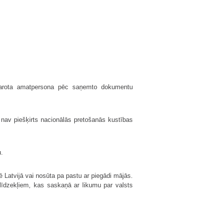
lnvarota amatpersona pēc saņemto dokumentu
m nav piešķirts nacionālās pretošanās kustības
u.
 Latvijā vai nosūta pa pastu ar piegādi mājās.
 līdzekļiem, kas saskaņā ar likumu par valsts