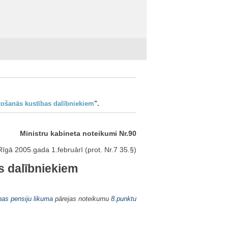
tošanās kustības dalībniekiem
".
Ministru kabineta noteikumi Nr.90
Rīgā 2005.gada 1.februārī (prot. Nr.7 35.§)
s dalībniekiem
nas pensiju likuma
pārejas noteikumu
8.punktu