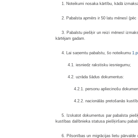
1. Noteikumi nosaka kārtību, kādā izmaks
2. Pabalsta apmērs ir 50 latu mēnesī (pē
3. Pabalstu piešķir un reizi mēnesī izmaks
kārtējam gadam.
4. Lai saņemtu pabalstu, šo noteikumu
1.p
4.1. iesniedz rakstisku iesniegumu;
4.2. uzrāda šādus dokumentus:
4.2.1. personu apliecinošu dokument
4.2.2. nacionālās pretošanās kustīb
5. Izskatot dokumentus par pabalsta piešķ
kustības dalībnieka statusa piešķiršanu pabal
6. Pilsonības un migrācijas lietu pārvald