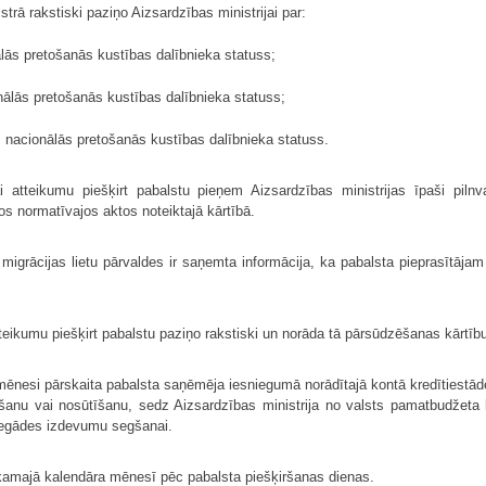
trā rakstiski paziņo Aizsardzības ministrijai par:
lās pretošanās kustības dalībnieka statuss;
ālās pretošanās kustības dalībnieka statuss;
rts nacionālās pretošanās kustības dalībnieka statuss.
 atteikumu piešķirt pabalstu pieņem Aizsardzības ministrijas īpaši pi
os normatīvajos aktos noteiktajā kārtībā.
 migrācijas lietu pārvaldes ir saņemta informācija, ka pabalsta pieprasītāja
eikumu piešķirt pabalstu paziņo rakstiski un norāda tā pārsūdzēšanas kārtīb
 mēnesi pārskaita pabalsta saņēmēja iesniegumā norādītajā kontā kredītiestādē
īšanu vai nosūtīšanu, sedz Aizsardzības ministrija no valsts pamatbudžeta
piegādes izdevumu segšanai.
kamajā kalendāra mēnesī pēc pabalsta piešķiršanas dienas.