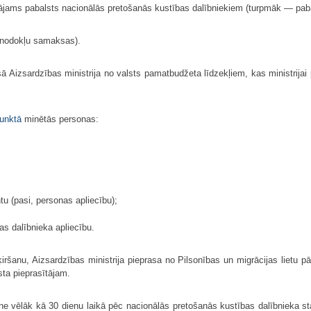
ājams pabalsts nacionālās pretošanās kustības dalībniekiem (turpmāk — paba
c nodokļu samaksas).
ā Aizsardzības ministrija no valsts pamatbudžeta līdzekļiem, kas ministrijai 
unktā
minētās personas:
u (pasi, personas apliecību);
as dalībnieka apliecību.
iršanu, Aizsardzības ministrija pieprasa no Pilsonības un migrācijas lietu p
sta pieprasītājam.
e ne vēlāk kā 30 dienu laikā pēc nacionālās pretošanās kustības dalībnieka 