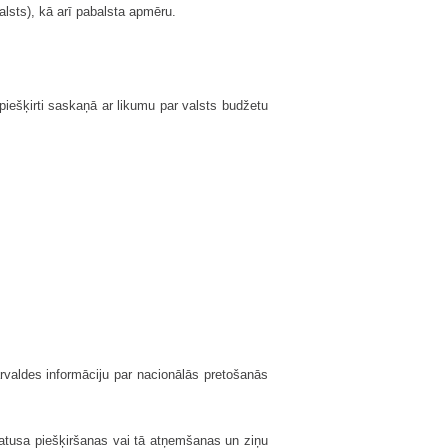
lsts), kā arī pabalsta apmēru.
piešķirti saskaņā ar likumu par valsts budžetu
ārvaldes informāciju par nacionālās pretošanās
statusa piešķiršanas vai tā atņemšanas un ziņu