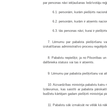
par personas nāvi iekļaušanas Iedzīvotāju reģis
6.1. personām, kurām piešķirts nacionā
6.2. personām, kurām ir atņemts nacion
6.3. tās personas nāvi, kurai ir piešķi
7. Lēmumu par pabalsta piešķiršanu vai
izskatīšanas administratīvo procesu regulējoš
8. Pabalstu nepiešķir, ja no Pilsonības un
dalībnieka statuss vai tas ir atņemts.
9. Lēmumu par pabalsta piešķiršanu vai att
10. Aizsardzības ministrija pabalstu katru
Izdevumus, kas saistīti ar pabalsta pārskait
budžetu kārtējam gadam piešķirti ministrijai 
11. Pabalstu sāk izmaksāt ne vēlāk kā nā