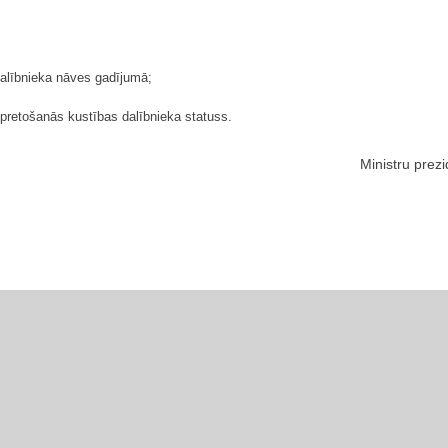
dalībnieka nāves gadījumā;
 pretošanās kustības dalībnieka statuss.
Ministru prez