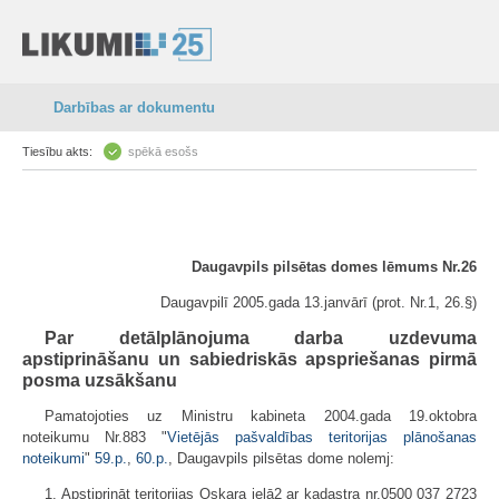
Darbības ar dokumentu
Tiesību akts:
spēkā esošs
Daugavpils pilsētas domes lēmums Nr.26
Daugavpilī 2005.gada 13.janvārī (prot. Nr.1, 26.§)
Par detālplānojuma darba uzdevuma
apstiprināšanu un sabiedriskās apspriešanas pirmā
posma uzsākšanu
Pamatojoties uz Ministru kabineta 2004.gada 19.oktobra
noteikumu Nr.883 "
Vietējās pašvaldības teritorijas plānošanas
noteikumi
"
59.p.
,
60.p.
, Daugavpils pilsētas dome nolemj:
1. Apstiprināt teritorijas Oskara ielā2 ar kadastra nr.0500 037 2723