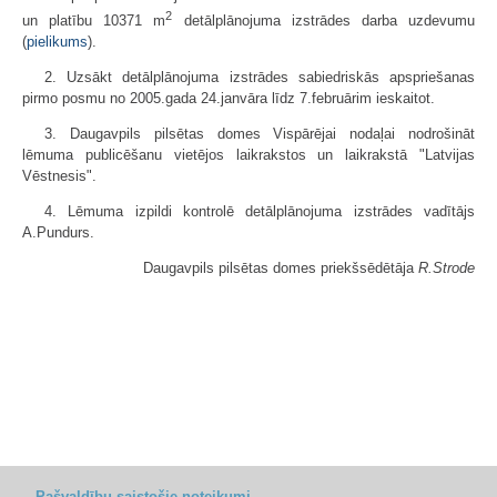
2
un platību 10371 m
detālplānojuma izstrādes darba uzdevumu
(
pielikums
).
2. Uzsākt detālplānojuma izstrādes sabiedriskās apspriešanas
pirmo posmu no 2005.gada 24.janvāra līdz 7.februārim ieskaitot.
3. Daugavpils pilsētas domes Vispārējai nodaļai nodrošināt
lēmuma publicēšanu vietējos laikrakstos un laikrakstā "Latvijas
Vēstnesis".
4. Lēmuma izpildi kontrolē detālplānojuma izstrādes vadītājs
A.Pundurs.
Daugavpils pilsētas domes priekšsēdētāja
R.Strode
Pašvaldību saistošie noteikumi