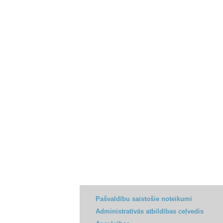
Pašvaldību saistošie noteikumi
Administratīvās atbildības ceļvedis