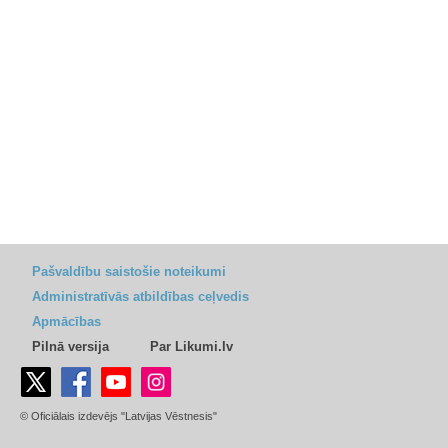
Pašvaldību saistošie noteikumi
Administratīvās atbildības ceļvedis
Apmācības
Pilnā versija
Par Likumi.lv
© Oficiālais izdevējs "Latvijas Vēstnesis"