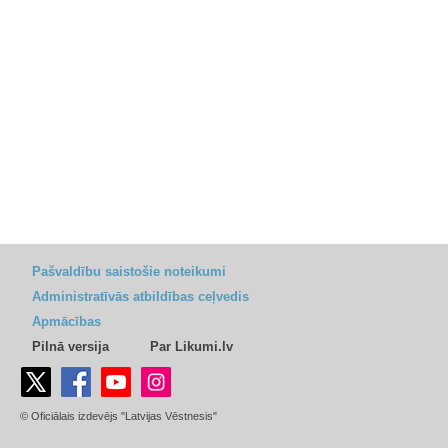
Pašvaldību saistošie noteikumi
Administratīvās atbildības ceļvedis
Apmācības
Pilnā versija
Par Likumi.lv
© Oficiālais izdevējs "Latvijas Vēstnesis"