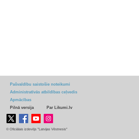
Pašvaldību saistošie noteikumi
Administratīvās atbildības ceļvedis
Apmācības
Pilnā versija
Par Likumi.lv
© Oficiālais izdevējs "Latvijas Vēstnesis"