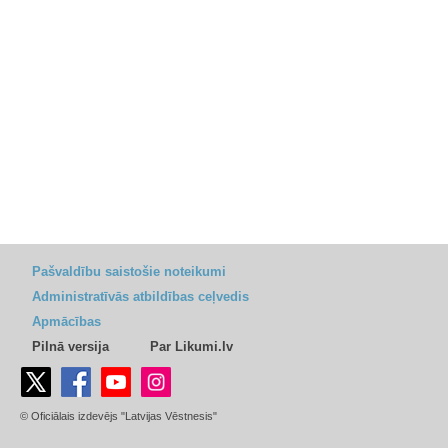
Pašvaldību saistošie noteikumi
Administratīvās atbildības ceļvedis
Apmācības
Pilnā versija
Par Likumi.lv
© Oficiālais izdevējs "Latvijas Vēstnesis"