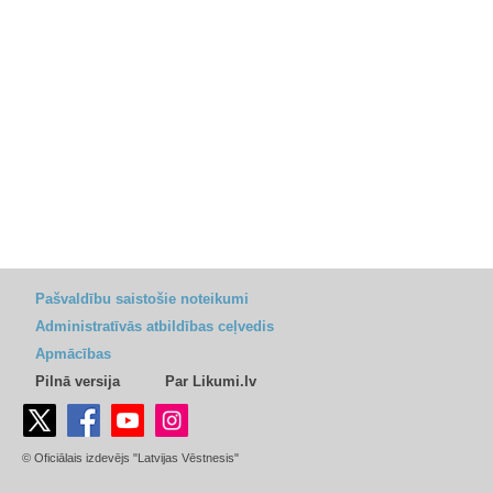
Pašvaldību saistošie noteikumi
Administratīvās atbildības ceļvedis
Apmācības
Pilnā versija
Par Likumi.lv
© Oficiālais izdevējs "Latvijas Vēstnesis"