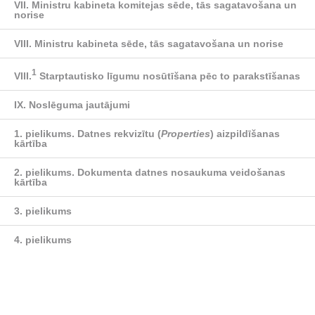
VII. Ministru kabineta komitejas sēde, tās sagatavošana un
norise
VIII. Ministru kabineta sēde, tās sagatavošana un norise
1
VIII.
Starptautisko līgumu nosūtīšana pēc to parakstīšanas
IX. Noslēguma jautājumi
1. pielikums.
Datnes rekvizītu (
Properties
) aizpildīšanas
kārtība
2. pielikums.
Dokumenta datnes nosaukuma veidošanas
kārtība
3. pielikums
4. pielikums