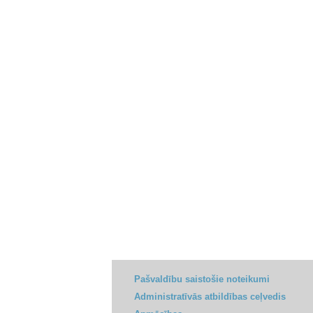
Pašvaldību saistošie noteikumi
Administratīvās atbildības ceļvedis