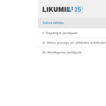
Satura rādītājs
I. Vispārīgie jautājumi
II. Valsts pensiju un atlīdzību indeksāci
III. Noslēguma jautājumi