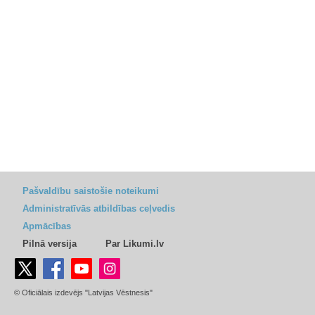
Pašvaldību saistošie noteikumi
Administratīvās atbildības ceļvedis
Apmācības
Pilnā versija
Par Likumi.lv
© Oficiālais izdevējs "Latvijas Vēstnesis"