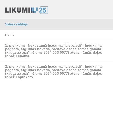
Satura rādītājs
Panti
1. pielikums.
Nekustamā īpašuma "Liepziedi", Inčukalna
pagastā, Siguldas novadā, sastāvā esošā zemes gabala
(kadastra apzīmējums 8064 003 0077) atsavināmās daļas
robežu shēma
2. pielikums.
Nekustamā īpašuma "Liepziedi", Inčukalna
pagastā, Siguldas novadā, sastāvā esošā zemes gabala
(kadastra apzīmējums 8064 003 0077) atsavināmās daļas
robežu apraksts