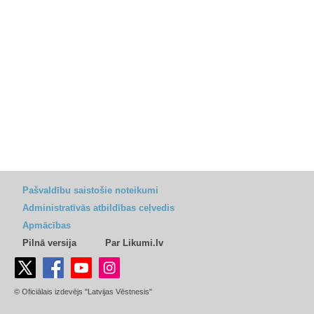
Pašvaldību saistošie noteikumi
Administratīvās atbildības ceļvedis
Apmācības
Pilnā versija
Par Likumi.lv
© Oficiālais izdevējs "Latvijas Vēstnesis"