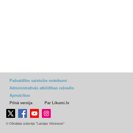
Pašvaldību saistošie noteikumi
Administratīvās atbildības ceļvedis
Apmācības
Pilnā versija
Par Likumi.lv
© Oficiālais izdevējs "Latvijas Vēstnesis"