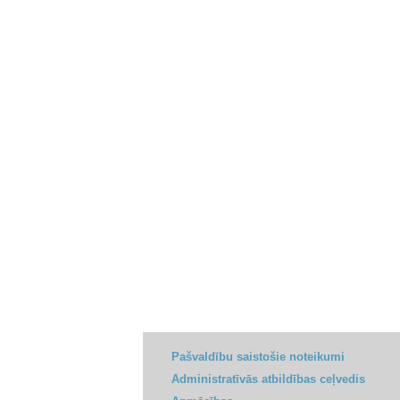
Pašvaldību saistošie noteikumi
Administratīvās atbildības ceļvedis