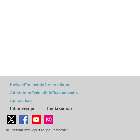
Pašvaldību saistošie noteikumi
Administratīvās atbildības ceļvedis
Apmācības
Pilnā versija
Par Likumi.lv
© Oficiālais izdevējs "Latvijas Vēstnesis"