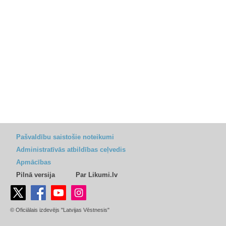
Pašvaldību saistošie noteikumi
Administratīvās atbildības ceļvedis
Apmācības
Pilnā versija
Par Likumi.lv
© Oficiālais izdevējs "Latvijas Vēstnesis"