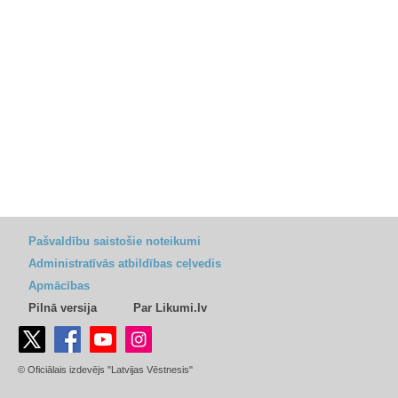
Pašvaldību saistošie noteikumi
Administratīvās atbildības ceļvedis
Apmācības
Pilnā versija
Par Likumi.lv
© Oficiālais izdevējs "Latvijas Vēstnesis"