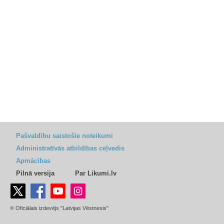
Pašvaldību saistošie noteikumi
Administratīvās atbildības ceļvedis
Apmācības
Pilnā versija
Par Likumi.lv
© Oficiālais izdevējs "Latvijas Vēstnesis"