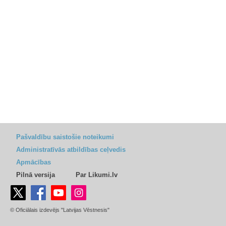
Pašvaldību saistošie noteikumi
Administratīvās atbildības ceļvedis
Apmācības
Pilnā versija
Par Likumi.lv
© Oficiālais izdevējs "Latvijas Vēstnesis"