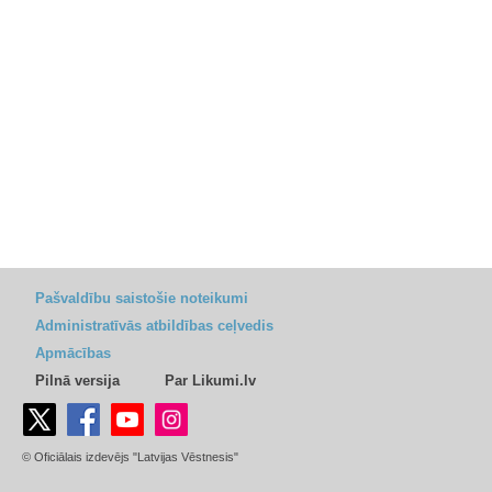
Pašvaldību saistošie noteikumi
Administratīvās atbildības ceļvedis
Apmācības
Pilnā versija
Par Likumi.lv
© Oficiālais izdevējs "Latvijas Vēstnesis"