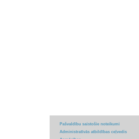
Pašvaldību saistošie noteikumi
Administratīvās atbildības ceļvedis