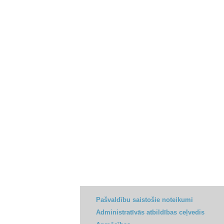
Pašvaldību saistošie noteikumi
Administratīvās atbildības ceļvedis