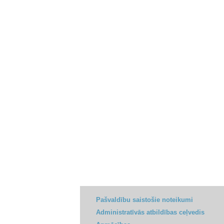
Pašvaldību saistošie noteikumi
Administratīvās atbildības ceļvedis