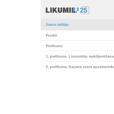
Satura rādītājs
Punkti
Pielikums
1. pielikums.
Licencētās makšķerēšana
2. pielikums.
Kaņiera ezera apsaimniek