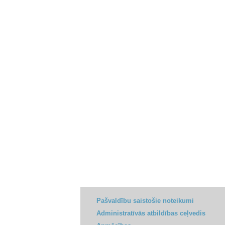
Pašvaldību saistošie noteikumi
Administratīvās atbildības ceļvedis