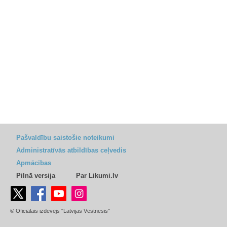
Pašvaldību saistošie noteikumi
Administratīvās atbildības ceļvedis
Apmācības
Pilnā versija
Par Likumi.lv
© Oficiālais izdevējs "Latvijas Vēstnesis"