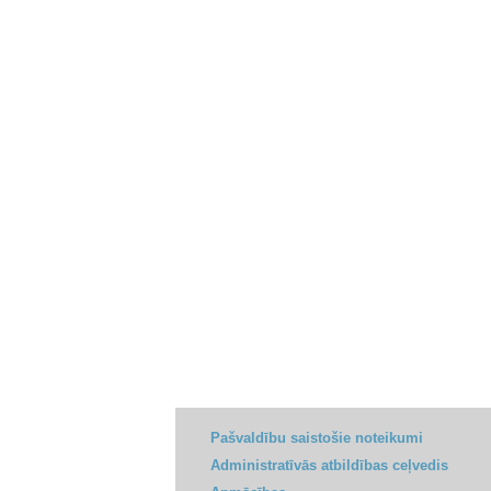
Pašvaldību saistošie noteikumi
Administratīvās atbildības ceļvedis