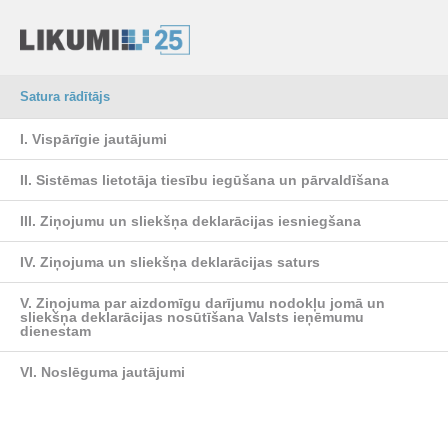
Satura rādītājs
I. Vispārīgie jautājumi
II. Sistēmas lietotāja tiesību iegūšana un pārvaldīšana
III. Ziņojumu un sliekšņa deklarācijas iesniegšana
IV. Ziņojuma un sliekšņa deklarācijas saturs
V. Ziņojuma par aizdomīgu darījumu nodokļu jomā un
sliekšņa deklarācijas nosūtīšana Valsts ieņēmumu
dienestam
VI. Noslēguma jautājumi