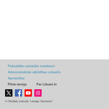
Pašvaldību saistošie noteikumi
Administratīvās atbildības ceļvedis
Apmācības
Pilnā versija
Par Likumi.lv
© Oficiālais izdevējs "Latvijas Vēstnesis"