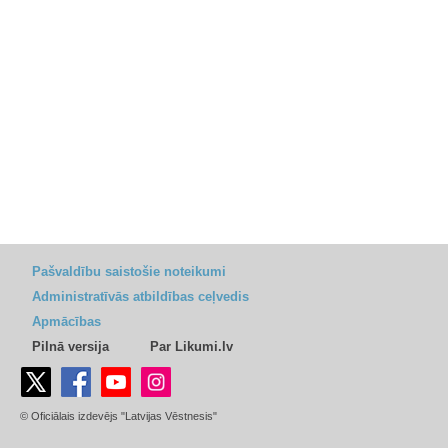
Pašvaldību saistošie noteikumi
Administratīvās atbildības ceļvedis
Apmācības
Pilnā versija
Par Likumi.lv
© Oficiālais izdevējs "Latvijas Vēstnesis"