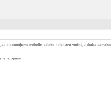
jas pieprasījums māksliniecisko kolektīvu vadītāju darba samaks
s izlietojumu