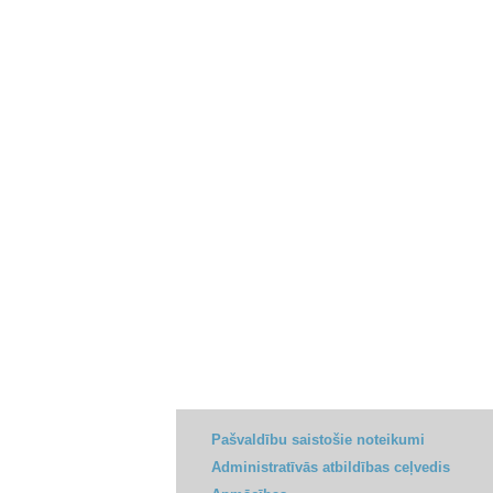
Pašvaldību saistošie noteikumi
Administratīvās atbildības ceļvedis