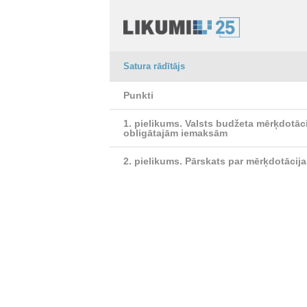
Satura rādītājs
Punkti
1. pielikums.
Valsts budžeta mērķdotāci
obligātajām iemaksām
2. pielikums.
Pārskats par mērķdotācija