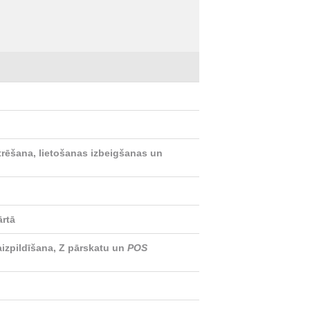
istrēšana, lietošanas izbeigšanas un
ārtā
 aizpildīšana, Z pārskatu un
POS