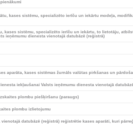
n pienākumi
rātu, kases sistēmu, specializēto ierīču un iekārtu modeļa, modifi
, kases sistēmu, specializēto ierīču un iekārtu, to lietotāju, atbil
sts ieņēmumu dienesta vienotajā datubāzē (reģistrā)
ses aparāta, kases sistēmas žurnāls valūtas pirkšanas un pārdoš
enesta iekļaušanai Valsts ieņēmumu dienesta vienotajā datubāzē 
zskaites plombu piešķiršanu (paraugs)
kaites plombu izlietojumu
ienotajā datubāzē (reģistrā) reģistrētie kases aparāti, kuri pārre