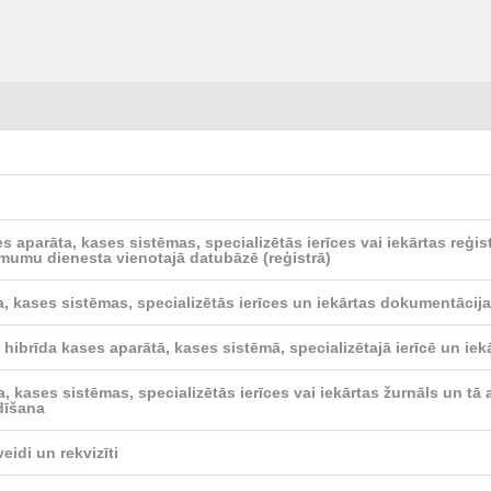
ses aparāta, kases sistēmas, specializētās ierīces vai iekārtas reģ
mumu dienesta vienotajā datubāzē (reģistrā)
a, kases sistēmas, specializētās ierīces un iekārtas dokumentācija
 hibrīda kases aparātā, kases sistēmā, specializētajā ierīcē un iek
a, kases sistēmas, specializētās ierīces vai iekārtas žurnāls un tā
ldīšana
idi un rekvizīti