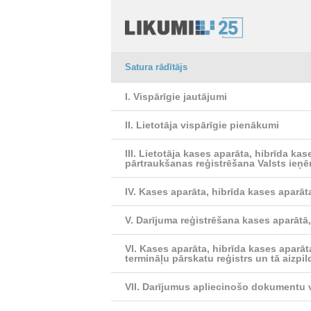
Satura rādītājs
I. Vispārīgie jautājumi
II. Lietotāja vispārīgie pienākumi
III. Lietotāja kases aparāta, hibrīda ka
pārtraukšanas reģistrēšana Valsts ieņē
IV. Kases aparāta, hibrīda kases aparāt
V. Darījuma reģistrēšana kases aparātā,
VI. Kases aparāta, hibrīda kases aparāt
termināļu pārskatu reģistrs un tā aizpi
VII. Darījumus apliecinošo dokumentu ve