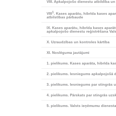
VIII. Apkalpojošo dienestu atbildība u
1
VIII
. Kases aparātu, hibrīda kases apa
atbilstības pārbaude
IX. Kases aparātu, hibrīda kases aparātu
apkalpojošo dienestu reģistrēšana Val
X. Uzraudzības un kontroles kārtība
XI. Noslēguma jautājumi
1. pielikums.
Kases aparāta, hibrīda ka
2. pielikums.
Iesniegums apkalpojošā di
3. pielikums.
Iesniegums par stingrās u
4. pielikums.
Pārskats par stingrās uzs
5. pielikums.
Valsts ieņēmumu dienesta v