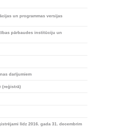
kācijas un programmas versijas
stības pārbaudes institūciju un
anas darījumiem
(reģistrā)
ģistrējami līdz 2016. gada 31. decembrim