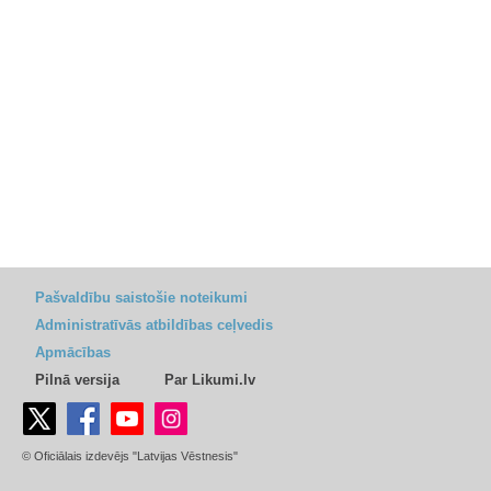
Pašvaldību saistošie noteikumi
Administratīvās atbildības ceļvedis
Apmācības
Pilnā versija
Par Likumi.lv
© Oficiālais izdevējs "Latvijas Vēstnesis"