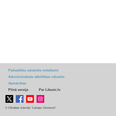
Pašvaldību saistošie noteikumi
Administratīvās atbildības ceļvedis
Apmācības
Pilnā versija
Par Likumi.lv
© Oficiālais izdevējs "Latvijas Vēstnesis"