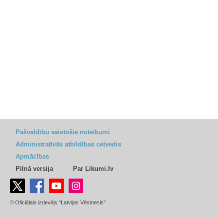
Pašvaldību saistošie noteikumi
Administratīvās atbildības ceļvedis
Apmācības
Pilnā versija
Par Likumi.lv
© Oficiālais izdevējs "Latvijas Vēstnesis"