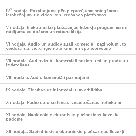
1
IV
nodaļa.
Pakalpojuma pēc pieprasījuma sniegšanas
ierobežojumi un video koplietošanas platformas
V nodaļa.
Elektronisko plašsaziņas līdzekļu programmu un
raidījumu veidošana un retranslācija
VI nodaļa.
Audio un audiovizuāli komerciāli paziņojumi, to
veidošanas vispārīgie noteikumi un sponsorēšana
VII nodaļa.
Audiovizuāli komerciāli paziņojumi un produktu
izvietošana
VIII nodaļa.
Audio komerciāli paziņojumi
IX nodaļa.
Tiesības uz informāciju un atbildība
X nodaļa.
Radio datu sistēmas izmantošanas noteikumi
XI nodaļa.
Nacionālā elektronisko plašsaziņas līdzekļu
padome
XII nodaļa.
Sabiedriskie elektroniskie plašsaziņas līdzekļi