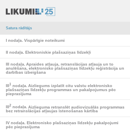
Satura rādītājs
I nodaļa.
Vispārīgie noteikumi
II nodaļa.
Elektroniskie plašsaziņas līdzekļi
III nodaļa.
Apraides atļauja, retranslācijas atļauja un to
anulēšana, elektronisko plašsaziņas līdzekļu reģistrācija un
darbības izbeigšana
1
III
nodaļa.
Aizliegums izplatīt citu valstu elektronisko
plašsaziņas līdzekļu programmas un pakalpojumus pēc
pieprasījuma
2
III
nodaļa.
Aizlieguma retranslēt audiovizuālās programmas
bez retranslācijas atļaujas īstenošanas kārtība
IV nodaļa.
Elektronisko plašsaziņas līdzekļu pakalpojumi
pēc pieprasījuma