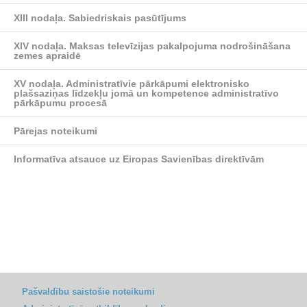
XIII nodaļa.
Sabiedriskais pasūtījums
XIV nodaļa.
Maksas televīzijas pakalpojuma nodrošināšana
zemes apraidē
XV nodaļa.
Administratīvie pārkāpumi elektronisko
plašsaziņas līdzekļu jomā un kompetence administratīvo
pārkāpumu procesā
Pārejas noteikumi
Informatīva atsauce uz Eiropas Savienības direktīvām
Pašvaldību saistošie noteikumi