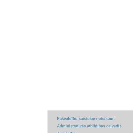
Pašvaldību saistošie noteikumi
Administratīvās atbildības ceļvedis