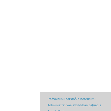
Pašvaldību saistošie noteikumi
Administratīvās atbildības ceļvedis